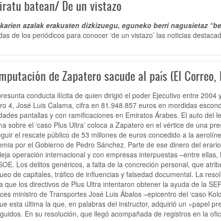
iratu batean/ De un vistazo
arien azalak erakusten dizkizuegu, eguneko berri nagusietaz “be
das de los periódicos para conocer ‘de un vistazo’ las noticias destacad
mputación de Zapatero sacude al país (El Correo, 
resunta conducta ilícita de quien dirigió el poder Ejecutivo entre 2004 
o 4, José Luis Calama, cifra en 81.948.857 euros en mordidas esco
dades pantallas y con ramificaciones en Emiratos Árabes. El auto del l
a sobre el ‘caso Plus Ultra’ coloca a Zapatero en el vértice de una pr
guir el rescate público de 53 millones de euros concedido a la aerolín
mia por el Gobierno de Pedro Sánchez. Parte de ese dinero del erario, 
eja operación internacional y con empresas interpuestas –entre ellas, la
SOE. Los delitos genéricos, a falta de la concreción personal, que atrib
ueo de capitales, tráfico de influencias y falsedad documental. La reso
la que los directivos de Plus Ultra intentaron obtener la ayuda de la SE
ces ministro de Transportes José Luis Ábalos –epicentro del ‘caso Koldo
fue esta última la que, en palabras del instructor, adquirió un «papel p
guidos. En su resolución, que llegó acompañada de registros en la ofic