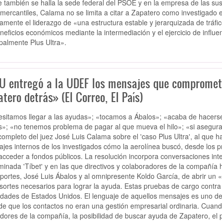
 también se halla la sede federal del PSOE y en la empresa de las su
 mercantiles, Calama no se limita a citar a Zapatero como investigado e
tamente el liderazgo de «una estructura estable y jerarquizada de tráfic
neficios económicos mediante la intermediación y el ejercicio de influen
ipalmente Plus Ultra».
U entregó a la UDEF los mensajes que compromete
tero detrás» (El Correo, El País)
sitamos llegar a las ayudas»; «tocamos a Ábalos»; «acaba de hacers
s»; «no tenemos problema de pagar al que mueva el hilo»; «si asegura,
completo del juez José Luis Calama sobre el 'caso Plus Ultra', al que h
jes internos de los investigados cómo la aerolínea buscó, desde los p
acceder a fondos públicos. La resolución incorpora conversaciones in
inada 'Tíbet' y en las que directivos y colaboradores de la compañía 
portes, José Luis Ábalos y al omnipresente Koldo García, de abrir un
esortes necesarios para lograr la ayuda. Estas pruebas de cargo contra
idades de Estados Unidos. El lenguaje de aquellos mensajes es uno de 
 de que los contactos no eran una gestión empresarial ordinaria. Cuand
dores de la compañía, la posibilidad de buscar ayuda de Zapatero, el 