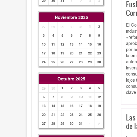
29
30
31
1
2
3
4
Eusk
Cor
Noviembre 2025
El Go
27
29
29
30
31
1
2
indus
3
4
5
6
7
8
9
«refo
aprob
10
11
12
13
14
15
16
por a
17
18
19
20
21
22
23
la em
auton
24
25
26
27
28
29
30
inver
consu
Octubre 2025
lejos
consu
29
30
1
2
3
4
5
clave
6
7
8
9
10
11
12
13
14
15
16
17
18
19
20
21
22
23
24
25
26
Las
de l
27
28
29
30
31
1
2