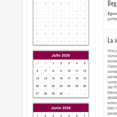
Beg
27
28
29
30
31
1
2
3
4
5
6
7
8
9
Egunk
porta
10
11
12
13
14
15
16
17
18
19
20
21
22
23
24
25
26
27
28
29
30
La i
31
1
2
3
4
5
6
Una p
Julio 2026
númer
socie
29
30
1
2
3
4
5
Calam
conse
6
7
8
9
10
11
12
pande
13
14
15
16
17
18
19
compl
20
21
22
23
24
25
26
del P
blanq
27
28
29
30
31
1
2
detal
enton
Junio 2026
bien 
perse
1
2
3
4
5
6
7