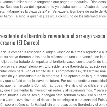
, vamos a follar aunque tengamos que pagar un poquitín». Días despu
nez Sola que la vía del expresidente ya estaba abierta: «Acaba de hac
eta: «Manuel es la pieza de ZP en Venezuela. Escríbele de parte de R
l Aarón Fajardo, a quien el juez sitúa como uno de los intermediarios di
residente de Iberdrola reivindica el arraigo vasco
ersario (El Correo)
der de la compañía reivindicó el origen vasco de la firma y agradeció a 
di su apoyo durante la historia la eléctrica en una intervención en la 
 dijo que ha tratado de impulsar al territorio vasco con la acción de l
omiso va a seguir siempre». El presidente de Iberdrola agradeció ese
iputaciones para, «en el ámbito de sus competencias», desarrollar una n
rificación y el crecimiento de la empresa. Una apuesta en la que recon
o y que señaló como la clave del futuro. Por eso defendió la necesidad d
dó, que ha marcado la Comisión Europea. «He visto cinco crisis energé
ay que incrementar la inversión en redes y almacenamientos. Y para e
idad jurídica. Los países que tengan esto, tendrán éxito». Por su part
rola «una pieza clave en el desarrollo tecnológico e industrial del Paí
xión sobre «cómo sería Euskadi sin empresas como Iberdrola y el empl