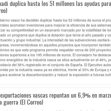
adi duplica hasta los 51 millones las ayudas para
reo)
bierno vasco ha decidido duplicar hasta los 52 millones de euros el 
triales acometan inversiones para mejorar la eficiencia de sus sistemas
rzar su competitividad en un escenario marcado por la volatilidad de l
ado un programa que duplica la dotación que tenía el año pasado y c
ctuación y grupo industrial. La intensidad de las subvenciones oscilará
presa, incrementándose en aquellos proyectos que incorporen también 
ómico es que este programa permita respaldar cerca de 200 proyectos i
siones superiores a los 195 millones de euros. El consejero ha destacad
mo energético de la industria vasca se sitúa actualmente en el 46%, 
 todavía del 56% registrado en el conjunto de España. El Ejecutivo a
mida por la industria vasca ya es eléctrica, frente al 33% de Europa y 
 para acelerar la descarbonización y reducir la exposición a futuras tur
 exportaciones vascas repuntan un 6,9% en marzo 
a guerra (El Correo)