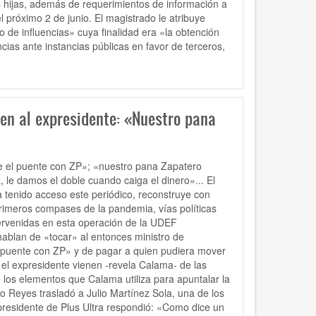
s hijas, además de requerimientos de información a
l próximo 2 de junio. El magistrado le atribuye
o de influencias» cuya finalidad era «la obtención
cias ante instancias públicas en favor de terceros,
n al expresidente: «Nuestro pana
e el puente con ZP»; «nuestro pana Zapatero
 le damos el doble cuando caiga el dinero»... El
a tenido acceso este periódico, reconstruye con
rimeros compases de la pandemia, vías políticas
tervenidas en esta operación de la UDEF
hablan de «tocar» al entonces ministro de
 «puente con ZP» y de pagar a quien pudiera mover
 el expresidente vienen -revela Calama- de las
los elementos que Calama utiliza para apuntalar la
o Reyes trasladó a Julio Martínez Sola, una de los
presidente de Plus Ultra respondió: «Como dice un