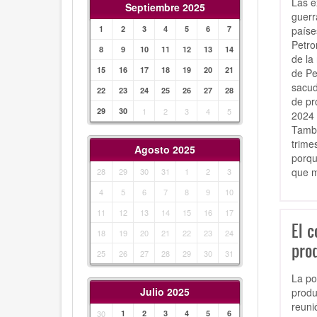
Las e
Septiembre 2025
guerr
paíse
1
2
3
4
5
6
7
Petro
8
9
10
11
12
13
14
de la
15
16
17
18
19
20
21
de Pe
sacud
22
23
24
25
26
27
28
de pr
29
30
1
2
3
4
5
2024 
Tambi
trime
Agosto 2025
porqu
que m
28
29
30
31
1
2
3
4
5
6
7
8
9
10
11
12
13
14
15
16
17
El 
18
19
20
21
22
23
24
prod
25
26
27
28
29
30
31
La po
Julio 2025
produ
reuni
30
1
2
3
4
5
6