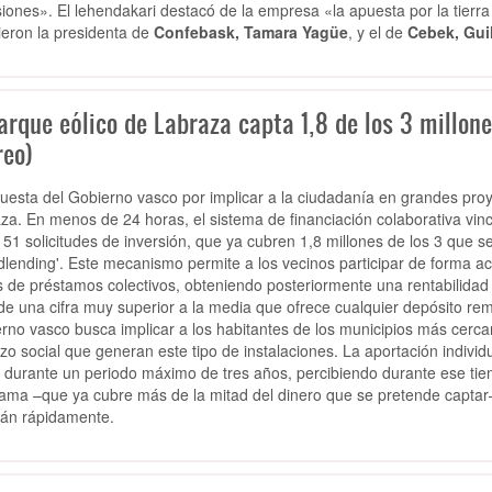
siones». El lehendakari destacó de la empresa «la apuesta por la tierra 
ieron la presidenta de
Confebask, Tamara Yagüe
, y el de
Cebek, Gui
arque eólico de Labraza capta 1,8 de los 3 millone
reo)
uesta del Gobierno vasco por implicar a la ciudadanía en grandes pro
za. En menos de 24 horas, el sistema de financiación colaborativa vinc
 51 solicitudes de inversión, que ya cubren 1,8 millones de los 3 que s
dlending'. Este mecanismo permite a los vecinos participar de forma act
s de préstamos colectivos, obteniendo posteriormente una rentabilidad
 de una cifra muy superior a la media que ofrece cualquier depósito re
rno vasco busca implicar a los habitantes de los municipios más cercano
zo social que generan este tipo de instalaciones. La aportación individ
 durante un periodo máximo de tres años, percibiendo durante ese tiem
ama –que ya cubre más de la mitad del dinero que se pretende captar– 
rán rápidamente.