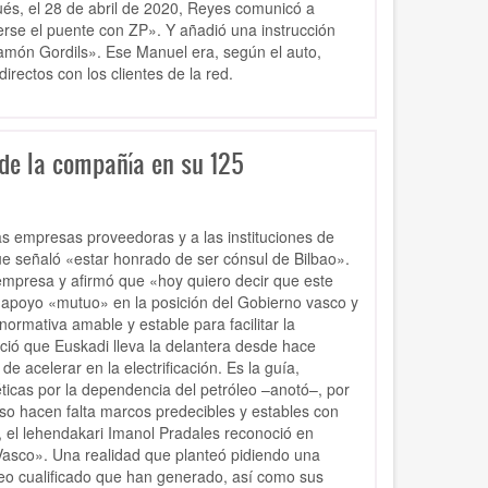
és, el 28 de abril de 2020, Reyes comunicó a
erse el puente con ZP». Y añadió una instrucción
amón Gordils». Ese Manuel era, según el auto,
rectos con los clientes de la red.
 de la compañía en su 125
las empresas proveedoras y a las instituciones de
que señaló «estar honrado de ser cónsul de Bilbao».
a empresa y afirmó que «hoy quiero decir que este
 apoyo «mutuo» en la posición del Gobierno vasco y
ormativa amable y estable para facilitar la
oció que Euskadi lleva la delantera desde hace
e acelerar en la electrificación. Es la guía,
ticas por la dependencia del petróleo –anotó–, por
so hacen falta marcos predecibles y estables con
e, el lehendakari Imanol Pradales reconoció en
s Vasco». Una realidad que planteó pidiendo una
eo cualificado que han generado, así como sus