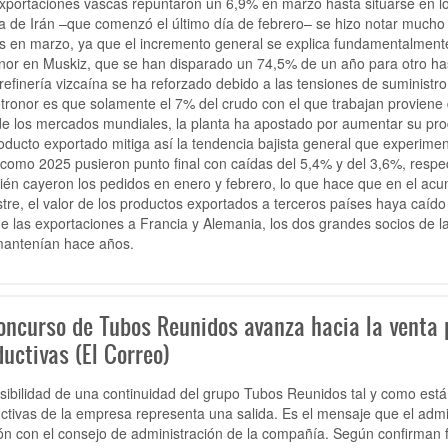
xportaciones vascas repuntaron un 6,9% en marzo hasta situarse en lo
a de Irán –que comenzó el último día de febrero– se hizo notar mucho e
s en marzo, ya que el incremento general se explica fundamentalmente 
nor en Muskiz, que se han disparado un 74,5% de un año para otro hast
 refinería vizcaína se ha reforzado debido a las tensiones de suministro
tronor es que solamente el 7% del crudo con el que trabajan proviene d
e los mercados mundiales, la planta ha apostado por aumentar su pro
oducto exportado mitiga así la tendencia bajista general que experime
como 2025 pusieron punto final con caídas del 5,4% y del 3,6%, respec
én cayeron los pedidos en enero y febrero, lo que hace que en el acu
stre, el valor de los productos exportados a terceros países haya caído
e las exportaciones a Francia y Alemania, los dos grandes socios de la
antenían hace años.
concurso de Tubos Reunidos avanza hacia la venta 
uctivas (El Correo)
sibilidad de una continuidad del grupo Tubos Reunidos tal y como está 
ctivas de la empresa representa una salida. Es el mensaje que el admi
ón con el consejo de administración de la compañía. Según confirman fu