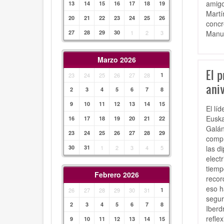
amigo
13
14
15
16
17
18
19
Martí
20
21
22
23
24
25
26
concr
Manue
27
28
29
30
1
2
3
Marzo 2026
El p
23
24
25
26
27
28
1
aniv
2
3
4
5
6
7
8
9
10
11
12
13
14
15
El lí
Euska
16
17
18
19
20
21
22
Galán
23
24
25
26
27
28
29
compr
las d
30
31
1
2
3
4
5
elect
tiemp
Febrero 2026
recor
eso h
26
27
28
29
30
31
1
segur
2
3
4
5
6
7
8
Iberd
refle
9
10
11
12
13
14
15