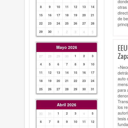
donde
otras
8
9
10
11
12
13
14
direc
15
16
17
18
19
20
21
de be
22
23
24
25
26
27
28
princ
29
30
1
2
3
4
5
EEU
Mayo 2026
Zapa
27
28
29
30
1
2
3
4
5
6
7
8
9
10
«Nece
detrá
11
12
13
14
15
16
17
auto 
18
19
20
21
22
23
24
mensa
25
26
27
28
29
30
31
para 
denom
Trans
Abril 2026
los r
autor
30
31
1
2
3
4
5
tesis
6
7
8
9
10
11
12
funda