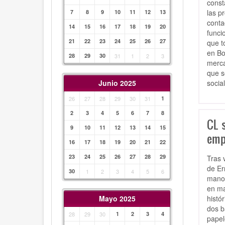
const
las p
7
8
9
10
11
12
13
conta
14
15
16
17
18
19
20
funci
21
22
23
24
25
26
27
que t
en Bo
28
29
30
31
1
2
3
merca
que s
socia
Junio 2025
26
27
28
29
30
31
1
2
3
4
5
6
7
8
CL 
9
10
11
12
13
14
15
emp
16
17
18
19
20
21
22
23
24
25
26
27
28
29
Tras 
de Er
30
1
2
3
4
5
6
manos
en ma
histó
Mayo 2025
dos b
28
29
30
1
2
3
4
papel