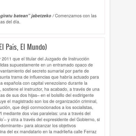
giratu batean” jabetzeko /
Comenzamos con las
as del día.
El País, El Mundo)
y 2011 que el titular del Juzgado de Instrucción
ndidas supuestamente en un entramado opaco de
evantamiento del secreto sumarial por parte de
esunta trama de influencias que habría actuado para
ea española con capital venezolano durante la
sostiene el instructor, ha acabado, a través de una
s de sus dos hijas– en el bolsillo del exdirigente
uye el magistrado son los de organización criminal,
lución, que dejó conmocionados a los socialistas,
PI mediante dos vías paralelas: una a través del
’– y otra a través del expresidente del Gobierno, si
redominante» para alcanzar los objetivos
ina del ex mandatario en la madrileña calle Ferraz