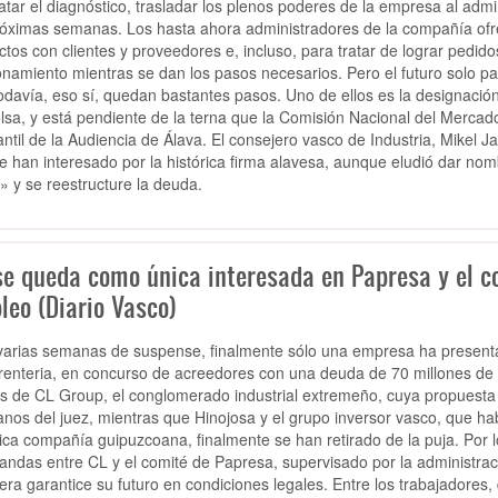
atar el diagnóstico, trasladar los plenos poderes de la empresa al admin
róximas semanas. Los hasta ahora administradores de la compañía ofre
ctos con clientes y proveedores e, incluso, para tratar de lograr pedi
onamiento mientras se dan los pasos necesarios. Pero el futuro solo pa
odavía, eso sí, quedan bastantes pasos. Uno de ellos es la designación
lsa, y está pendiente de la terna que la Comisión Nacional del Mercad
ntil de la Audiencia de Álava. El consejero vasco de Industria, Mikel 
e han interesado por la histórica firma alavesa, aunque eludió dar no
l» y se reestructure la deuda.
se queda como única interesada en Papresa y el co
leo (Diario Vasco)
varias semanas de suspense, finalmente sólo una empresa ha present
renteria, en concurso de acreedores con una deuda de 70 millones de
 de CL Group, el conglomerado industrial extremeño, cuya propuesta ti
nos del juez, mientras que Hinojosa y el grupo inversor vasco, que hab
rica compañía guipuzcoana, finalmente se han retirado de la puja. Por l
andas entre CL y el comité de Papresa, supervisado por la administrac
era garantice su futuro en condiciones legales. Entre los trabajadores