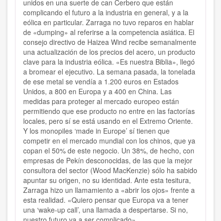
unidos en una suerte de can Cerbero que están
complicando el futuro a la industria en general, y a la
eólica en particular. Zarraga no tuvo reparos en hablar
de «dumping» al referirse a la competencia asiática. El
consejo directivo de Haizea Wind recibe semanalmente
una actualización de los precios del acero, un producto
clave para la industria eólica. «Es nuestra Biblia», llegó
a bromear el ejecutivo. La semana pasada, la tonelada
de ese metal se vendía a 1.200 euros en Estados
Unidos, a 800 en Europa y a 400 en China. Las
medidas para proteger al mercado europeo están
permitiendo que ese producto no entre en las factorías
locales, pero sí se está usando en el Extremo Oriente.
Y los monopiles ‘made in Europe’ sí tienen que
competir en el mercado mundial con los chinos, que ya
copan el 50% de este negocio. Un 38%, de hecho, con
empresas de Pekín desconocidas, de las que la mejor
consultora del sector (Wood MacKenzie) sólo ha sabido
apuntar su origen, no su identidad. Ante esta tesitura,
Zarraga hizo un llamamiento a «abrir los ojos» frente a
esta realidad. «Quiero pensar que Europa va a tener
una ‘wake-up call’, una llamada a despertarse. Si no,
nuestro futuro va a ser complicado».