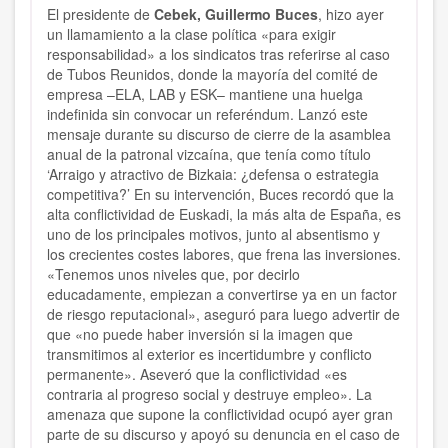
El presidente de
Cebek, Guillermo Buces
, hizo ayer
un llamamiento a la clase política «para exigir
responsabilidad» a los sindicatos tras referirse al caso
de Tubos Reunidos, donde la mayoría del comité de
empresa –ELA, LAB y ESK– mantiene una huelga
indefinida sin convocar un referéndum. Lanzó este
mensaje durante su discurso de cierre de la asamblea
anual de la patronal vizcaína, que tenía como título
‘Arraigo y atractivo de Bizkaia: ¿defensa o estrategia
competitiva?’ En su intervención, Buces recordó que la
alta conflictividad de Euskadi, la más alta de España, es
uno de los principales motivos, junto al absentismo y
los crecientes costes labores, que frena las inversiones.
«Tenemos unos niveles que, por decirlo
educadamente, empiezan a convertirse ya en un factor
de riesgo reputacional», aseguró para luego advertir de
que «no puede haber inversión si la imagen que
transmitimos al exterior es incertidumbre y conflicto
permanente». Aseveró que la conflictividad «es
contraria al progreso social y destruye empleo». La
amenaza que supone la conflictividad ocupó ayer gran
parte de su discurso y apoyó su denuncia en el caso de