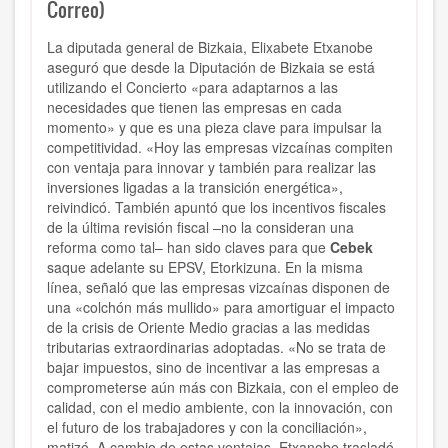
Correo)
La diputada general de Bizkaia, Elixabete Etxanobe
aseguró que desde la Diputación de Bizkaia se está
utilizando el Concierto «para adaptarnos a las
necesidades que tienen las empresas en cada
momento» y que es una pieza clave para impulsar la
competitividad. «Hoy las empresas vizcaínas compiten
con ventaja para innovar y también para realizar las
inversiones ligadas a la transición energética»,
reivindicó. También apuntó que los incentivos fiscales
de la última revisión fiscal –no la consideran una
reforma como tal– han sido claves para que
Cebek
saque adelante su EPSV, Etorkizuna. En la misma
línea, señaló que las empresas vizcaínas disponen de
una «colchón más mullido» para amortiguar el impacto
de la crisis de Oriente Medio gracias a las medidas
tributarias extraordinarias adoptadas. «No se trata de
bajar impuestos, sino de incentivar a las empresas a
comprometerse aún más con Bizkaia, con el empleo de
calidad, con el medio ambiente, con la innovación, con
el futuro de los trabajadores y con la conciliación»,
matizó. A cambio de estas ventajas, Etxanobe trasladó