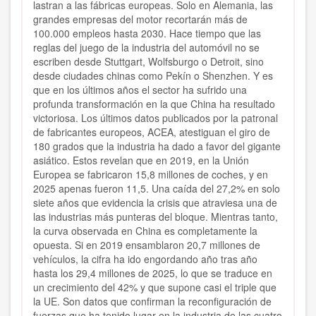
lastran a las fábricas europeas. Solo en Alemania, las
grandes empresas del motor recortarán más de
100.000 empleos hasta 2030. Hace tiempo que las
reglas del juego de la industria del automóvil no se
escriben desde Stuttgart, Wolfsburgo o Detroit, sino
desde ciudades chinas como Pekín o Shenzhen. Y es
que en los últimos años el sector ha sufrido una
profunda transformación en la que China ha resultado
victoriosa. Los últimos datos publicados por la patronal
de fabricantes europeos, ACEA, atestiguan el giro de
180 grados que la industria ha dado a favor del gigante
asiático. Estos revelan que en 2019, en la Unión
Europea se fabricaron 15,8 millones de coches, y en
2025 apenas fueron 11,5. Una caída del 27,2% en solo
siete años que evidencia la crisis que atraviesa una de
las industrias más punteras del bloque. Mientras tanto,
la curva observada en China es completamente la
opuesta. Si en 2019 ensamblaron 20,7 millones de
vehículos, la cifra ha ido engordando año tras año
hasta los 29,4 millones de 2025, lo que se traduce en
un crecimiento del 42% y que supone casi el triple que
la UE. Son datos que confirman la reconfiguración de
fuerzas que ha tenido lugar en la industria de las cuatro