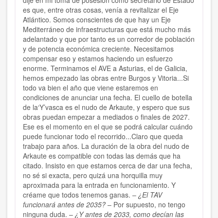
dije en mi toma de posesión como secretario de Estado
es que, entre otras cosas, venía a revitalizar el Eje
Atlántico. Somos conscientes de que hay un Eje
Mediterráneo de infraestructuras que está mucho más
adelantado y que por tanto es un corredor de población
y de potencia económica creciente. Necesitamos
compensar eso y estamos haciendo un esfuerzo
enorme. Terminamos el AVE a Asturias, el de Galicia,
hemos empezado las obras entre Burgos y Vitoria...Si
todo va bien el año que viene estaremos en
condiciones de anunciar una fecha. El cuello de botella
de la‘Y’vasca es el nudo de Arkaute, y espero que sus
obras puedan empezar a mediados o finales de 2027.
Ese es el momento en el que se podrá calcular cuándo
puede funcionar todo el recorrido...Claro que queda
trabajo para años. La duración de la obra del nudo de
Arkaute es compatible con todas las demás que ha
citado. Insisto en que estamos cerca de dar una fecha,
no sé si exacta, pero quizá una horquilla muy
aproximada para la entrada en funcionamiento. Y
créame que todos tenemos ganas. –
¿El TAV
funcionará antes de 2035?
– Por supuesto, no tengo
ninguna duda. –
¿Y antes de 2033, como decían las