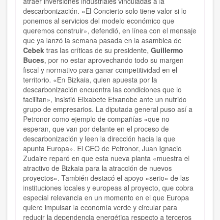
atraer inversiones industriales vinculadas a la
descarbonización. «El Concierto solo tiene valor si lo
ponemos al servicios del modelo económico que
queremos construir», defendió, en línea con el mensaje
que ya lanzó la semana pasada en la asamblea de
Cebek
tras las críticas de su presidente,
Guillermo
Buces
, por no estar aprovechando todo su margen
fiscal y normativo para ganar competitividad en el
territorio. «En Bizkaia, quien apuesta por la
descarbonización encuentra las condiciones que lo
facilitan», insistió Elixabete Etxanobe ante un nutrido
grupo de empresarios. La diputada general puso así a
Petronor como ejemplo de compañías «que no
esperan, que van por delante en el proceso de
descarbonización y leen la dirección hacia la que
apunta Europa». El CEO de Petronor, Juan Ignacio
Zudaire reparó en que esta nueva planta «muestra el
atractivo de Bizkaia para la atracción de nuevos
proyectos». También destacó el apoyo «serio» de las
instituciones locales y europeas al proyecto, que cobra
especial relevancia en un momento en el que Europa
quiere impulsar la economía verde y circular para
reducir la dependencia energética respecto a terceros