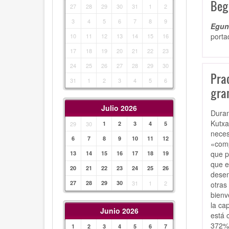
Beg
27
28
29
30
31
1
2
3
4
5
6
7
8
9
Egunk
porta
10
11
12
13
14
15
16
17
18
19
20
21
22
23
24
25
26
27
28
29
30
Pra
31
1
2
3
4
5
6
gran
Julio 2026
Duran
Kutxa
29
30
1
2
3
4
5
neces
6
7
8
9
10
11
12
«comp
que p
13
14
15
16
17
18
19
que e
20
21
22
23
24
25
26
desem
27
28
29
30
31
1
2
otras
bienv
la ca
Junio 2026
está 
372% 
1
2
3
4
5
6
7