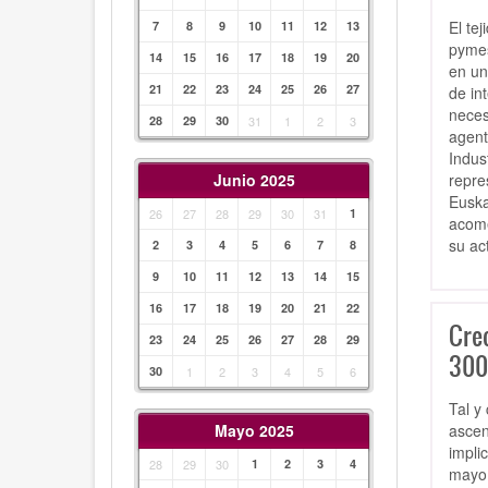
El te
7
8
9
10
11
12
13
pymes
14
15
16
17
18
19
20
en un
21
22
23
24
25
26
27
de in
neces
28
29
30
31
1
2
3
agent
Indus
repre
Junio 2025
Euska
26
27
28
29
30
31
1
acome
su ac
2
3
4
5
6
7
8
9
10
11
12
13
14
15
16
17
18
19
20
21
22
Cre
23
24
25
26
27
28
29
300
30
1
2
3
4
5
6
Tal y
ascen
Mayo 2025
impli
28
29
30
1
2
3
4
mayo 