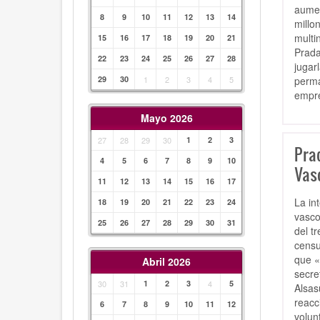
aumen
8
9
10
11
12
13
14
millo
multi
15
16
17
18
19
20
21
Prada
22
23
24
25
26
27
28
jugar
perma
29
30
1
2
3
4
5
empre
Mayo 2026
27
28
29
30
1
2
3
Prad
4
5
6
7
8
9
10
Vas
11
12
13
14
15
16
17
La in
18
19
20
21
22
23
24
vasco
25
26
27
28
29
30
31
del t
censu
que «
Abril 2026
secre
30
31
1
2
3
4
5
Alsas
reacc
6
7
8
9
10
11
12
volun