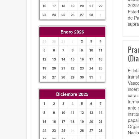
2025/
16
17
18
19
20
21
22
Estad
23
24
25
26
27
28
1
de Pa
subra
Enero 2026
29
30
31
1
2
3
4
Pra
5
6
7
8
9
10
11
(Dia
12
13
14
15
16
17
18
19
20
21
22
23
24
25
El le
trans
26
27
28
29
30
31
1
Vasco
incer
Diciembre 2025
cara»
forma
1
2
3
4
5
6
7
ante 
8
9
10
11
12
13
14
insti
papal
15
16
17
18
19
20
21
Organ
22
23
24
25
26
27
28
Nacio