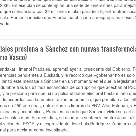
2030. En ese plan se contemplan una serie de inversiones para mejorar 
o que cofinanciara con 32 millones el plan para incidir, entre otras cos
saia. Hemos conocido que Puertos ha obligado a desprogramar esos 32
yado.
dales presiona a Sánchez con nuevas transferencia
rio Vasco)
hendakari, Imanol Pradales, apremió ayer al presidente del Gobierno, P
ferencias pendientes a Euskadi, y le recordó que «gobernar no es solo
 lanzó este mensaje a Sánchez en un momento en el que la legislatur
tidumbre tras los últimos escándalos de corrupción que acechan al PS
, y le presionó para que, si no pulsa el botón electoral hasta el año que
 de acuerdos con la administración autonómica, que permitan a los jeltz
más de 250 personas, entre ellos los líderes de PNV, Aitor Esteban, y
tucionales y económicos, Pradales recordó que Sánchez vivirá su particu
» de estos días. En unos días, se espera la sentencia contra José Luis 
ización del PSOE, y el expresidente José Luis Rodríguez Zapatero está
nal para declarar como investigado.