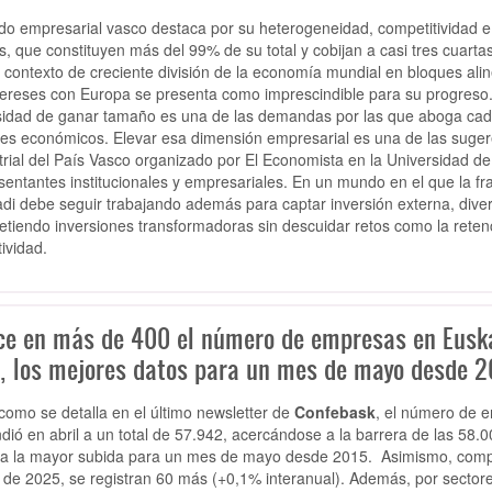
jido empresarial vasco destaca por su heterogeneidad, competitividad e
, que constituyen más del 99% de su total y cobijan a casi tres cuarta
 contexto de creciente división de la economía mundial en bloques alin
tereses con Europa se presenta como imprescindible para su progreso. 
idad de ganar tamaño es una de las demandas por las que aboga cad
es económicos. Elevar esa dimensión empresarial es una de las sugere
trial del País Vasco organizado por El Economista en la Universidad d
sentantes institucionales y empresariales. En un mundo en el que la 
di debe seguir trabajando además para captar inversión externa, divers
tiendo inversiones transformadoras sin descuidar retos como la retenc
tividad.
ce en más de 400 el número de empresas en Euska
, los mejores datos para un mes de mayo desde 2
 como se detalla en el último newsletter de
Confebask
, el número de e
dió en abril a un total de 57.942, acercándose a la barrera de las 58.0
ca la mayor subida para un mes de mayo desde 2015.
Asimismo, comp
de 2025, se registran 60 más (+0,1% interanual). Además, por secto