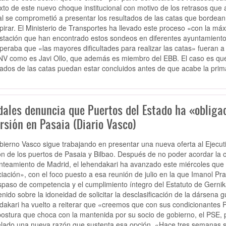
xto de este nuevo choque institucional con motivo de los retrasos que
al se comprometió a presentar los resultados de las catas que bordean
pirar. El Ministerio de Transportes ha llevado este proceso «con la máx
stación que han encontrado estos sondeos en diferentes ayuntamientos
peraba que «las mayores dificultades para realizar las catas» fueran 
NV como es Javi Ollo, que además es miembro del EBB. El caso es qu
tados de las catas puedan estar concluidos antes de que acabe la prim
dales denuncia que Puertos del Estado ha «oblig
rsión en Pasaia (Diario Vasco)
bierno Vasco sigue trabajando en presentar una nueva oferta al Ejecutiv
ón de los puertos de Pasaia y Bilbao. Después de no poder acordar la c
anteamiento de Madrid, el lehendakari ha avanzado este miércoles qu
iación», con el foco puesto a esa reunión de julio en la que Imanol P
aspaso de competencia y el cumplimiento íntegro del Estatuto de Gernika
nido sobre la idoneidad de solicitar la desclasificación de la dársena
dakari ha vuelto a reiterar que «creemos que con sus condicionantes P
ostura que choca con la mantenida por su socio de gobierno, el PSE, 
lado una nueva razón que sustenta esa opción. «Hace tres semanas se 