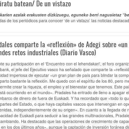
iratu batean/ De un vistazo
arien azalak erakusten dizkizuegu, eguneko berri nagusietaz “be
das de los periódicos para conocer ‘de un vistazo’ las noticias destacad
dales comparte la «reflexión» de Adegi sobre «un 
des retos industriales (Diario Vasco)
te su participación en el 'Encuentro con el lehendakari', el foro organ
bank, el jefe del Ejecutivo vasco ha señalado que comparte la «reflex
idad imperiosa de ejecutar «un gran plan de país para blindar la compe
arto bastante la reflexión. Me quedo con el espíritu de los 80, pero m
ermite crear la riqueza, el empleo y el bienestar que tenemos. Este pa
stá ocurriendo en el mundo». Pradales ha entrado de lleno a apagar el 
barco de dinero de fuera de Euskadi. Y ha recordado que «todo lo que
 partes del Estado, o que haya capitales vascos que intervengan en op
enidas, independientemente de su origen». En cuanto a la llegada de nu
pacidad de Euskadi para seducir a las grandes multinacionales, Pradal
cambiando. Ha destacado que las operaciones de crecimiento de capac
en los dos últimos años», aunque la captación de inversión foránea di