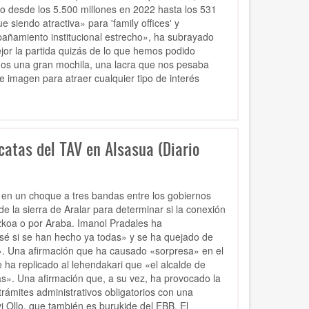
 desde los 5.500 millones en 2022 hasta los 531
 siendo atractiva» para 'family offices' y
mpañamiento institucional estrecho», ha subrayado
or la partida quizás de lo que hemos podido
mos una gran mochila, una lacra que nos pesaba
 imagen para atraer cualquier tipo de interés
catas del TAV en Alsasua (Diario
 en un choque a tres bandas entre los gobiernos
de la sierra de Aralar para determinar si la conexión
uzkoa o por Araba. Imanol Pradales ha
 sé si se han hecho ya todas» y se ha quejado de
ad». Una afirmación que ha causado «sorpresa» en el
 ha replicado al lehendakari que «el alcalde de
as». Una afirmación que, a su vez, ha provocado la
rámites administrativos obligatorios con una
i Ollo, que también es burukide del EBB. El