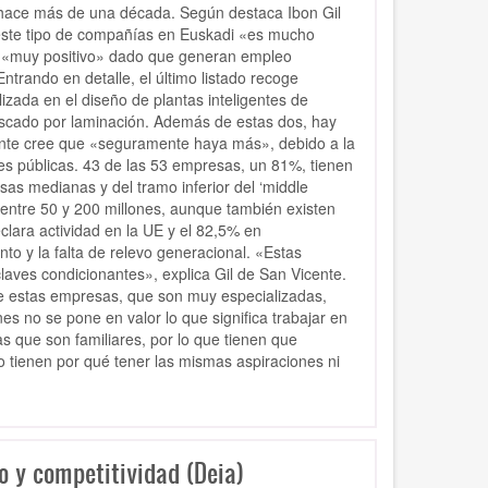
e hace más de una década. Según destaca Ibon Gil
 este tipo de compañías en Euskadi «es mucho
s «muy positivo» dado que generan empleo
Entrando en detalle, el último listado recoge
zada en el diseño de plantas inteligentes de
roscado por laminación. Además de estas dos, hay
cente cree que «seguramente haya más», debido a la
es públicas. 43 de las 53 empresas, un 81%, tienen
sas medianas y del tramo inferior del ‘middle
6 entre 50 y 200 millones, aunque también existen
clara actividad en la UE y el 82,5% en
to y la falta de relevo generacional. «Estas
aves condicionantes», explica Gil de San Vicente.
ue estas empresas, que son muy especializadas,
 no se pone en valor lo que significa trabajar en
 que son familiares, por lo que tienen que
o tienen por qué tener las mismas aspiraciones ni
 y competitividad (Deia)