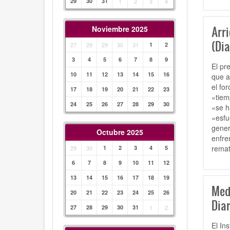
29
30
31
1
2
3
4
Arr
Noviembre 2025
(Dia
27
29
29
30
31
1
2
3
4
5
6
7
8
9
El pr
10
11
12
13
14
15
16
que a 
el fo
17
18
19
20
21
22
23
«tiem
24
25
26
27
28
29
30
«se h
«esfu
gener
Octubre 2025
enfre
remat
29
30
1
2
3
4
5
6
7
8
9
10
11
12
13
14
15
16
17
18
19
Med
20
21
22
23
24
25
26
Diar
27
28
29
30
31
1
2
El In