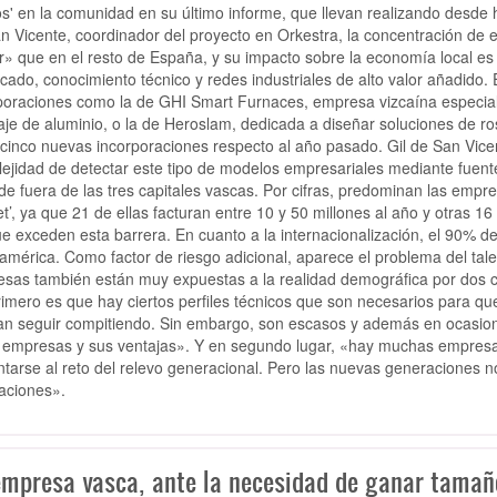
os' en la comunidad en su último informe, que llevan realizando desd
n Vicente, coordinador del proyecto en Orkestra, la concentración de
» que en el resto de España, y su impacto sobre la economía local e
ficado, conocimiento técnico y redes industriales de alto valor añadido. 
poraciones como la de GHI Smart Furnaces, empresa vizcaína especiali
laje de aluminio, o la de Heroslam, dedicada a diseñar soluciones de 
 cinco nuevas incorporaciones respecto al año pasado. Gil de San Vi
ejidad de detectar este tipo de modelos empresariales mediante fuent
de fuera de las tres capitales vascas. Por cifras, predominan las empre
t’, ya que 21 de ellas facturan entre 10 y 50 millones al año y otras 1
ue exceden esta barrera. En cuanto a la internacionalización, el 90% de
américa. Como factor de riesgo adicional, aparece el problema del talen
sas también están muy expuestas a la realidad demográfica por dos cl
rimero es que hay ciertos perfiles técnicos que son necesarios para q
n seguir compitiendo. Sin embargo, son escasos y además en ocasiones
 empresas y sus ventajas». Y en segundo lugar, «hay muchas empresas
ntarse al reto del relevo generacional. Pero las nuevas generaciones n
aciones».
empresa vasca, ante la necesidad de ganar tamaño