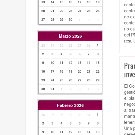
13
14
15
16
17
18
19
conte
centr
20
21
22
23
24
25
26
de ex
27
28
29
30
1
2
3
conte
no es
del P
Marzo 2026
resul
23
24
25
26
27
28
1
2
3
4
5
6
7
8
9
10
11
12
13
14
15
Pra
16
17
18
19
20
21
22
inve
23
24
25
26
27
28
29
El Go
30
31
1
2
3
4
5
gesti
el pl
negoc
Febrero 2026
al tr
26
27
28
29
30
31
1
mante
lehen
2
3
4
5
6
7
8
Una p
9
10
11
12
13
14
15
desve