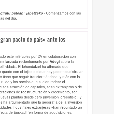
giratu batean” jabetzeko /
Comenzamos con las
as del día.
gran pacto de país» ante los
izado este miércoles por DV en colaboración con
ión» lanzada recientemente por
Adegi
sobre la
titividad». El lehendakari ha afirmado que
e quedo con el tejido del que hoy podemos disfrutar,
ís tiene que seguir transformándose, y más con lo
ruido y los recelos que suelen rodear el
 sea atracción de capitales, sean extranjeros o de
eraciones de reestructuración y crecimiento, son
evas plantas desde cero (inversión 'greenfield') y
es ha argumentado que la geografía de la inversión
idades industriales extranjeras «han repuntado un
recta de Euskadi (en forma de adquisiciones,