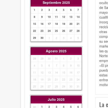
Septiembre 2025
ocult
de Sa
1
2
3
4
5
6
7
mayor
cuali
8
9
10
11
12
13
14
incor
15
16
17
18
19
20
21
recic
22
23
24
25
26
27
28
otras
compl
29
30
1
2
3
4
5
su se
marke
las q
Agosto 2025
Norte
28
29
30
31
1
2
3
empre
«El p
4
5
6
7
8
9
10
pueda
11
12
13
14
15
16
17
estas
enfre
18
19
20
21
22
23
24
motiv
25
26
27
28
29
30
31
Julio 2025
La 
30
1
2
3
4
5
6