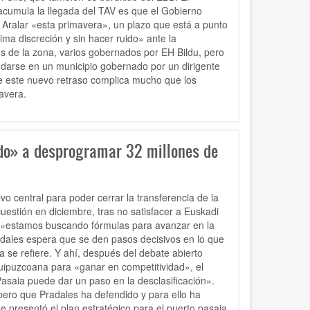
 acumula la llegada del TAV es que el Gobierno
 Aralar «esta primavera», un plazo que está a punto
ima discreción y sin hacer ruido» ante la
 de la zona, varios gobernados por EH Bildu, pero
a darse en un municipio gobernado por un dirigente
e este nuevo retraso complica mucho que los
avera.
ado» a desprogramar 32 millones de
o central para poder cerrar la transferencia de la
uestión en diciembre, tras no satisfacer a Euskadi
e «estamos buscando fórmulas para avanzar en la
radales espera que se den pasos decisivos en lo que
 se refiere. Y ahí, después del debate abierto
 guipuzcoana para «ganar en competitividad», el
asaia puede dar un paso en la desclasificación».
pero que Pradales ha defendido y para ello ha
presentó el plan estratégico para el puerto pasaia