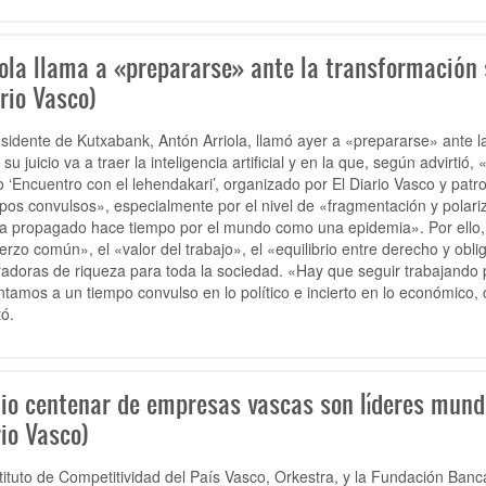
iola llama a «prepararse» ante la transformación 
rio Vasco)
esidente de Kutxabank, Antón Arriola, llamó ayer a «prepararse» ante 
su juicio va a traer la inteligencia artificial y en la que, según advirti
ro ‘Encuentro con el lehendakari’, organizado por El Diario Vasco y pat
pos convulsos», especialmente por el nivel de «fragmentación y polariza
a propagado hace tiempo por el mundo como una epidemia». Por ello, a
erzo común», el «valor del trabajo», el «equilibrio entre derecho y ob
adoras de riqueza para toda la sociedad. «Hay que seguir trabajando p
ntamos a un tiempo convulso en lo político e incierto en lo económico,
ó.
io centenar de empresas vascas son líderes mundia
io Vasco)
stituto de Competitividad del País Vasco, Orkestra, y la Fundación Ban