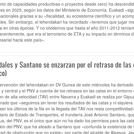
to de capacidades productivas o proyectos desde cero) ha descendido
nes en 2025, según los datos del Ministerio de Economía. Euskadi «sigue
nacionales gracias a su «fiscalidad, su ecosistema científico y un aco
les. Sin embargo, el lehendakari ha recordado «tenemos que jugar mej
la en otras épocas. Y no olvidemos que hasta el año 2011-2012 tenía
nentemente, que era el terrorismo de ETA y su impacto en términos de
sarial hacia este país».
ales y Santano se enzarzan por el retraso de las 
co)
tervención del lehendakari en DV Gunea de este miércoles ha derivado
 y central y el PNV a cuenta de los retrasos en las catas en el entorno 
ren de alta velocidad (TAV) entre Navarra y Euskadi se realiza por Gip
rado que «seguimos sin tener los resultados de las catas y ni siquiera
ser los últimos de la fila en la llegada del TAV nos resta competitivid
tario de Estado de Transportes, el irundarra José Antonio Santano, que
ua, del PNV, es el único que aún no ha dado los permisos para las cat
ión del PNV, que ha afeado a Santano que «confunda la existencia de t
tad de obstrucción que no existe» por parte del alcalde de Alsasua, Jav