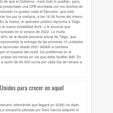
tió de que el Gobierno «hará todo lo posible» para
 ha presentado una OPA acordada con los dueños de
lomerado no gustan nada al Ejecutivo, que está
te fue por la mañana, a las 16:06 horas del mismo
En la misiva, el operador público reprocha a Talgo
n la nueva modalidad Avril– y le anuncia que
municado en el verano de 2022. La multa
l 40% de la deuda bancaria actual de Talgo, que
omprometido la entrega de las primeras 15 unidades
e se acumulan desde 2021 debido a cambios
 por el impacto del covid, los problemas en la
robar los trenes en vía que debe facilitar Adif. En
á a razón de 80.000 euros por cada día de retraso a
Unidos para crecer en aquel
ntenario (efeméride que llegará en 2028) ha dado
 La compañía pilotada por Dani García adquirió el