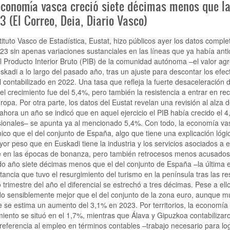
economía vasca creció siete décimas menos que la 
 (El Correo, Deia, Diario Vasco)
stituto Vasco de Estadística, Eustat, hizo públicos ayer los datos com
23 sin apenas variaciones sustanciales en las líneas que ya había anti
el Producto Interior Bruto (PIB) de la comunidad autónoma –el valor ag
skadi a lo largo del pasado año, tras un ajuste para descontar los efec
l contabilizado en 2022. Una tasa que refleja la fuerte desaceleración 
el crecimiento fue del 5,4%, pero también la resistencia a entrar en r
ropa. Por otra parte, los datos del Eustat revelan una revisión al alza
ahora un año se indicó que en aquel ejercicio el PIB había crecido el 
sionales– se apunta ya al mencionado 5,4%. Con todo, la economía 
ico que el del conjunto de España, algo que tiene una explicación lógic
yor peso que en Euskadi tiene la industria y los servicios asociados a
 en las épocas de bonanza, pero también retrocesos menos acusados en 
o año siete décimas menos que el del conjunto de España –la última 
tancia que tuvo el resurgimiento del turismo en la península tras las r
o trimestre del año el diferencial se estrechó a tres décimas. Pese a ell
do sensiblemente mejor que el del conjunto de la zona euro, aunque 
 se estima un aumento del 3,1% en 2023. Por territorios, la economía 
miento se situó en el 1,7%, mientras que Álava y Gipuzkoa contabiliz
referencia al empleo en términos contables –trabajo necesario para lo