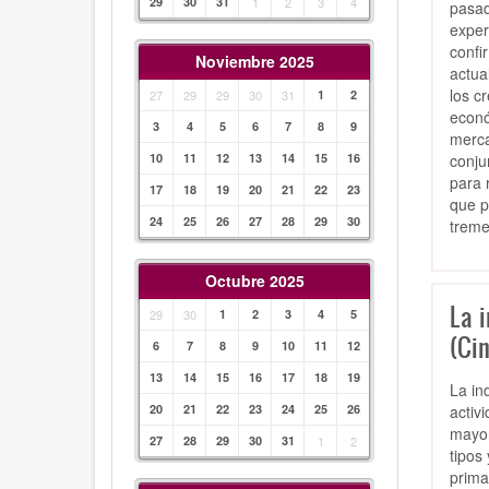
29
30
31
1
2
3
4
pasad
exper
confi
Noviembre 2025
actua
los c
27
29
29
30
31
1
2
econó
3
4
5
6
7
8
9
merca
conju
10
11
12
13
14
15
16
para 
17
18
19
20
21
22
23
que p
24
25
26
27
28
29
30
treme
Octubre 2025
La i
29
30
1
2
3
4
5
(Cin
6
7
8
9
10
11
12
13
14
15
16
17
18
19
La in
activ
20
21
22
23
24
25
26
mayor
27
28
29
30
31
1
2
tipos
prima