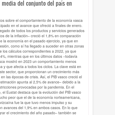
media del conjunto del país en
pletos sobre el comportamiento de la economía vasca
cipado en el avance que ofreció a finales de enero.
regado de todos los productos y servicios generados
tos de la inflación– creció el 1,8% en comparación
de la economía en el pasado ejercicio, ya que en
ecesión, como sí ha llegado a suceder en otras zonas
 de los cálculos correspondientes a 2022, ya que
4,4%, mientras que en los últimos datos –todavía
vasca mostró en 2023 un comportamiento menos
a y que afecta a todos los ciclos. La clave está en
 este sector, que proporcionan un crecimiento más
las épocas de crisis. Así, el PIB vasco creció el
estimación apunta al 2,5% de avance– debido a la
estricciones provocadas por la pandemia. En el
o, el Eustat destaca que la evolución del PIB vasco
mucho peor que el de la economía norteamericana,
vizcaína fue la que tuvo menos impulso y su
aron avances del 1,9% en ambos casos. En lo que
grar el crecimiento del año pasado– también se