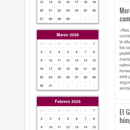
13
14
15
16
17
18
19
Merc
20
21
22
23
24
25
26
com
27
28
29
30
1
2
3
«Nos 
Marzo 2026
comit
la si
23
24
25
26
27
28
1
los c
2
3
4
5
6
7
8
pedid
mantu
9
10
11
12
13
14
15
calen
16
17
18
19
20
21
22
horas
está 
23
24
25
26
27
28
29
argum
30
31
1
2
3
4
5
senta
Febrero 2026
El 
26
27
28
29
30
31
1
hún
2
3
4
5
6
7
8
9
10
11
12
13
14
15