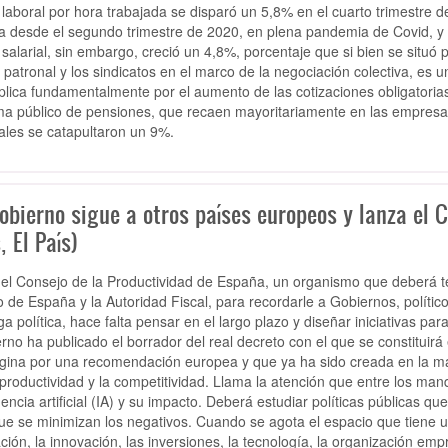
 laboral por hora trabajada se disparó un 5,8% en el cuarto trimestre 
a desde el segundo trimestre de 2020, en plena pandemia de Covid, y e
 salarial, sin embargo, creció un 4,8%, porcentaje que si bien se situ
 patronal y los sindicatos en el marco de la negociación colectiva, es un 
plica fundamentalmente por el aumento de las cotizaciones obligatorias 
ma público de pensiones, que recaen mayoritariamente en las empresas 
iales se catapultaron un 9%.
obierno sigue a otros países europeos y lanza el 
, El País)
el Consejo de la Productividad de España, un organismo que deberá tene
 de España y la Autoridad Fiscal, para recordarle a Gobiernos, polític
ga política, hace falta pensar en el largo plazo y diseñar iniciativas par
rno ha publicado el borrador del real decreto con el que se constituirá 
igina por una recomendación europea y que ya ha sido creada en la ma
 productividad y la competitividad. Llama la atención que entre los manda
igencia artificial (IA) y su impacto. Deberá estudiar políticas públicas 
ue se minimizan los negativos. Cuando se agota el espacio que tiene u
ción, la innovación, las inversiones, la tecnología, la organización empr