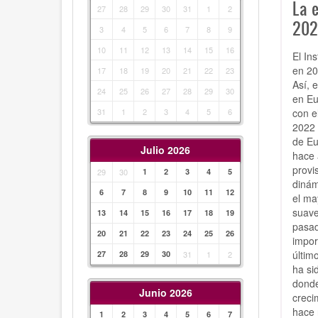
La 
27
28
29
30
31
1
2
2023
3
4
5
6
7
8
9
10
11
12
13
14
15
16
El In
en 20
17
18
19
20
21
22
23
Así, 
24
25
26
27
28
29
30
en Eu
con e
31
1
2
3
4
5
6
2022 
de Eu
Julio 2026
hace 
provi
29
30
1
2
3
4
5
dinám
6
7
8
9
10
11
12
el ma
suave
13
14
15
16
17
18
19
pasad
20
21
22
23
24
25
26
impor
últim
27
28
29
30
31
1
2
ha si
donde
Junio 2026
creci
hace 
1
2
3
4
5
6
7