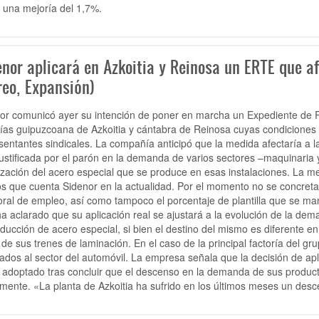
 una mejoría del 1,7%.
enor aplicará en Azkoitia y Reinosa un ERTE que af
reo, Expansión)
or comunicó ayer su intención de poner en marcha un Expediente de
rías guipuzcoana de Azkoitia y cántabra de Reinosa cuyas condiciones
sentantes sindicales. La compañía anticipó que la medida afectaría a la 
justificada por el parón en la demanda de varios sectores –maquinaria 
ilización del acero especial que se produce en esas instalaciones. La m
os que cuenta Sidenor en la actualidad. Por el momento no se concreta
ral de empleo, así como tampoco el porcentaje de plantilla que se m
ha aclarado que su aplicación real se ajustará a la evolución de la d
oducción de acero especial, si bien el destino del mismo es diferente en
 de sus trenes de laminación. En el caso de la principal factoría del g
ados al sector del automóvil. La empresa señala que la decisión de apl
 adoptado tras concluir que el descenso en la demanda de sus product
almente. «La planta de Azkoitia ha sufrido en los últimos meses un des