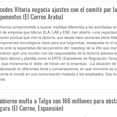
edes Vitoria negocia ajustes con el comité por la
ponentes (El Correo Araba)
hemos comprometido a buscar medidas diferentes a las acordadas en e
é de empresa que lideran ELA, LAB y ESK, han abierto «una negociaci
tuación puntual que vive la factoría, que desde hace semanas viene lid
omponentes tecnológicos clave para sus furgonetas, desajustes en el s
os ante la expectativa del lanzamiento del ‘restyling’ de la Vito que m
vieron ayer una reunión con los responsables de la factoría alavesa e
dario laboral y plantilla como el ERTE (Expediente de Regulación Temp
 (que incrementa el ‘debe’ de horas con la empresa). «La situación d
planeando en diferentes foros y conversaciones, en qué momento se va 
enta el comité en una comunicación traslada a los empleados. Esa ince
rse.
Gobierno multa a Talgo con 166 millones para obst
gara (El Correo, Expansión)