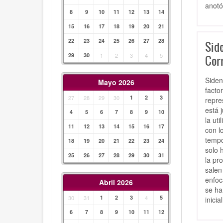
anotó
8
9
10
11
12
13
14
15
16
17
18
19
20
21
22
23
24
25
26
27
28
Sid
29
30
1
2
3
4
5
Cor
Siden
Mayo 2026
facto
27
28
29
30
1
2
3
repre
está 
4
5
6
7
8
9
10
la ut
11
12
13
14
15
16
17
con l
tempo
18
19
20
21
22
23
24
solo 
25
26
27
28
29
30
31
la pr
salen
enfoc
Abril 2026
se ha
30
31
1
2
3
4
5
inici
6
7
8
9
10
11
12