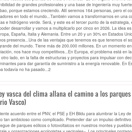
nibilidad de grandes profesionales y una base de ingeniería muy fuerte
lbao, porque estamos creciendo. Allí seremos 164 personas, pero el c
jadores en todo el mundo...También vamos a transformarnos en una co
ías e hidrógeno verde. Será, y este es el tercer punto de la estrateg
poder desarrollar y vamos a multiplicarlo por cinco en 2026. La idea 
ropa, España, Italia y Alemania. Entre un 20 y un 30% en Estados Unid
os presencia...Una de las ventajas que tenemos es que tenemos el sop
rande del mundo. Tiene más de 200.000 millones. En un momento en e
ciación, nos hace muy competitivos...En Europa, el problema está en la
r otro lado, en la falta de estructuras y proyectos para impulsar con de
minantes para dar garantía de suministro a la energía renovable. En E
a todavía no ha pasado...2
ey vasca del clima allana el camino a los parques 
rio Vasco)
ciente acuerdo entre el PNV, el PSE y EH Bildu para alumbrar la Ley d
to tan ambicioso como complicado. Pretender dar un impulso definitiv
iegue de parques eólicos o fotovoltaicos en nuestros montes y pueblos 
zale y organizaciones ecologistas y vecinales–. Los principales protag