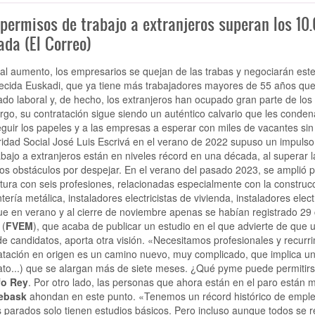
permisos de trabajo a extranjeros superan los 10.
ada (El Correo)
al aumento, los empresarios se quejan de las trabas y negociarán este 
ecida Euskadi, que ya tiene más trabajadores mayores de 55 años que 
do laboral y, de hecho, los extranjeros han ocupado gran parte de los 
go, su contratación sigue siendo un auténtico calvario que les condena
guir los papeles y a las empresas a esperar con miles de vacantes sin 
idad Social José Luis Escrivá en el verano de 2022 supuso un impulso 
abajo a extranjeros están en niveles récord en una década, al superar
s obstáculos por despejar. En el verano del pasado 2023, se amplió po
tura con seis profesiones, relacionadas especialmente con la construc
ntería metálica, instaladores electricistas de vivienda, instaladores ele
ue en verano y al cierre de noviembre apenas se habían registrado 29 
 (
FVEM
), que acaba de publicar un estudio en el que advierte de que
 de candidatos, aporta otra visión. «Necesitamos profesionales y recurr
atación en origen es un camino nuevo, muy complicado, que implica uno
ato...) que se alargan más de siete meses. ¿Qué pyme puede permitirs
fo Rey
. Por otro lado, las personas que ahora están en el paro están mu
ebask
ahondan en este punto. «Tenemos un récord histórico de empleo 
s parados solo tienen estudios básicos. Pero incluso aunque todos se r