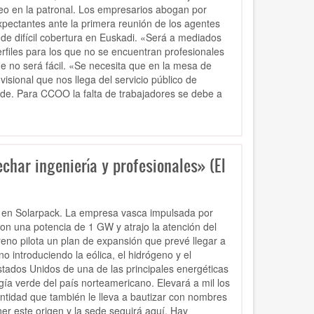
o en la patronal. Los empresarios abogan por
expectantes ante la primera reunión de los agentes
de difícil cobertura en Euskadi. «Será a mediados
files para los que no se encuentran profesionales
ue no será fácil. «Se necesita que en la mesa de
visional que nos llega del servicio público de
ade. Para CCOO la falta de trabajadores se debe a
char ingeniería y profesionales» (El
 en Solarpack. La empresa vasca impulsada por
on una potencia de 1 GW y atrajo la atención del
eno pilota un plan de expansión que prevé llegar a
introduciendo la eólica, el hidrógeno y el
stados Unidos de una de las principales energéticas
ía verde del país norteamericano. Elevará a mil los
tidad que también le lleva a bautizar con nombres
er este origen y la sede seguirá aquí. Hay