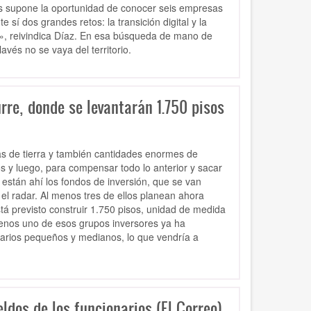
les supone la oportunidad de conocer seis empresas
 sí dos grandes retos: la transición digital y la
e», reivindica Díaz. En esa búsqueda de mano de
avés no se vaya del territorio.
rre, donde se levantarán 1.750 pisos
s de tierra y también cantidades enormes de
os y luego, para compensar todo lo anterior y sacar
están ahí los fondos de inversión, que se van
el radar. Al menos tres de ellos planean ahora
stá previsto construir 1.750 pisos, unidad de medida
menos uno de esos grupos inversores ya ha
tarios pequeños y medianos, lo que vendría a
ldos de los funcionarios (El Correo)