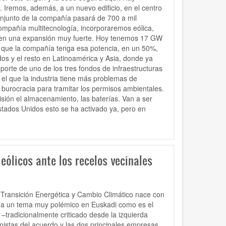
. Iremos, además, a un nuevo edificio, en el centro
onjunto de la compañía pasará de 700 a mil
mpañía multitecnología, incorporaremos eólica,
ia, en una expansión muy fuerte. Hoy tenemos 17 GW
es que la compañía tenga esa potencia, en un 50%,
os y el resto en Latinoamérica y Asia, donde ya
orte de uno de los tres fondos de infraestructuras
l que la industria tiene más problemas de
 burocracia para tramitar los permisos ambientales.
cisión el almacenamiento, las baterías. Van a ser
stados Unidos esto se ha activado ya, pero en
eólicos ante los recelos vecinales
e Transición Energética y Cambio Climático nace con
o a un tema muy polémico en Euskadi como es el
–tradicionalmente criticado desde la izquierda
onistas del acuerdo y las dos principales empresas