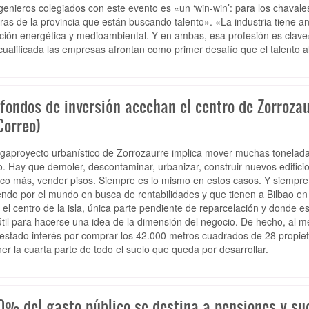
ngenieros colegiados con este evento es «un ‘win-win’: para los chava
ras de la provincia que están buscando talento». «La industria tiene ante
ición energética y medioambiental. Y en ambas, esa profesión es clav
cualificada las empresas afrontan como primer desafío que el talento al
fondos de inversión acechan el centro de Zorrozau
Correo)
gaproyecto urbanístico de Zorrozaurre implica mover muchas tonelada
o. Hay que demoler, descontaminar, urbanizar, construir nuevos edifici
co más, vender pisos. Siempre es lo mismo en estos casos. Y siempre 
ndo por el mundo en busca de rentabilidades y que tienen a Bilbao en 
 el centro de la isla, única parte pendiente de reparcelación y donde e
til para hacerse una idea de la dimensión del negocio. De hecho, al 
estado interés por comprar los 42.000 metros cuadrados de 28 propie
er la cuarta parte de todo el suelo que queda por desarrollar.
0% del gasto público se destina a pensiones y sue