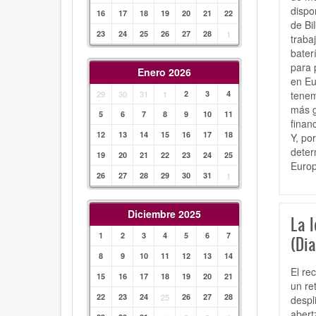
dispo
16
17
18
19
20
21
22
de Bi
23
24
25
26
27
28
1
traba
bater
para 
Enero 2026
en Eu
tenem
29
30
31
1
2
3
4
más g
5
6
7
8
9
10
11
finan
12
13
14
15
16
17
18
Y, po
deter
19
20
21
22
23
24
25
Europ
26
27
28
29
30
31
1
Diciembre 2025
La l
1
2
3
4
5
6
7
(Dia
8
9
10
11
12
13
14
El re
15
16
17
18
19
20
21
un re
22
23
24
25
26
27
28
despl
abert