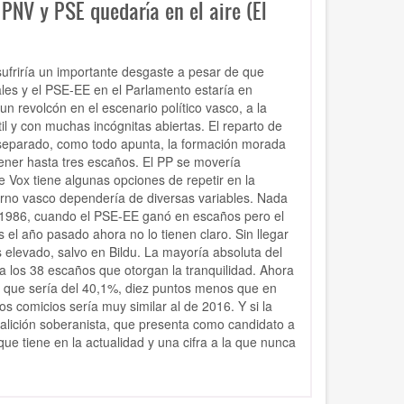
PNV y PSE quedaría en el aire (El
ufriría un importante desgaste a pesar de que
ales y el PSE-EE en el Parlamento estaría en
un revolcón en el escenario político vasco, a la
il y con muchas incógnitas abiertas. El reparto de
 separado, como todo apunta, la formación morada
tener hasta tres escaños. El PP se movería
e Vox tiene algunas opciones de repetir en la
ierno vasco dependería de diversas variables. Nada
e 1986, cuando el PSE-EE ganó en escaños pero el
 el año pasado ahora no lo tienen claro. Sin llegar
s elevado, salvo en Bildu. La mayoría absoluta del
 a los 38 escaños que otorgan la tranquilidad. Ahora
la que sería del 40,1%, diez puntos menos que en
 comicios sería muy similar al de 2016. Y si la
coalición soberanista, que presenta como candidato a
ue tiene en la actualidad y una cifra a la que nunca