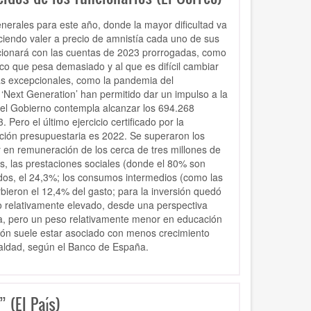
erales para este año, donde la mayor dificultad va
aciendo valer a precio de amnistía cada uno de sus
ncionará con las cuentas de 2023 prorrogadas, como
co que pesa demasiado y al que es difícil cambiar
as excepcionales, como la pandemia del
‘Next Generation’ han permitido dar un impulso a la
del Gobierno contempla alcanzar los 694.268
Pero el último ejercicio certificado por la
cución presupuestaria es 2022. Se superaron los
 en remuneración de los cerca de tres millones de
as, las prestaciones sociales (donde el 80% son
ados, el 24,3%; los consumos intermedios (como las
rbieron el 12,4% del gasto; para la inversión quedó
o relativamente elevado, desde una perspectiva
da, pero un peso relativamente menor en educación
ción suele estar asociado con menos crecimiento
ualdad, según el Banco de España.
 (El País)