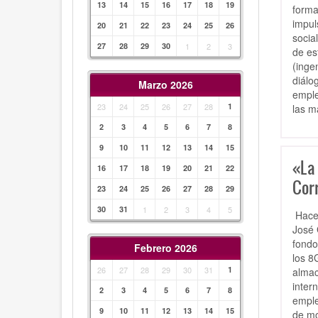
13
14
15
16
17
18
19
forma
impul
20
21
22
23
24
25
26
socia
27
28
29
30
1
2
3
de es
(inge
diálo
Marzo 2026
emple
23
24
25
26
27
28
1
las m
2
3
4
5
6
7
8
9
10
11
12
13
14
15
«La
16
17
18
19
20
21
22
Cor
23
24
25
26
27
28
29
30
31
1
2
3
4
5
Hace 
José 
fondo
Febrero 2026
los 8
26
27
28
29
30
31
1
almac
inter
2
3
4
5
6
7
8
emple
9
10
11
12
13
14
15
de mo