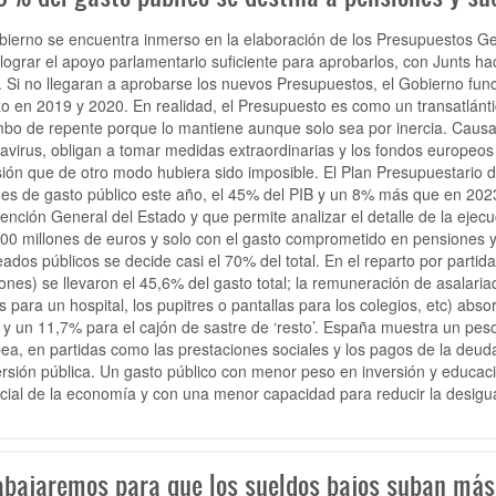
bierno se encuentra inmerso en la elaboración de los Presupuestos Gen
 lograr el apoyo parlamentario suficiente para aprobarlos, con Junts h
. Si no llegaran a aprobarse los nuevos Presupuestos, el Gobierno fu
zo en 2019 y 2020. En realidad, el Presupuesto es como un transatlánti
mbo de repente porque lo mantiene aunque solo sea por inercia. Caus
avirus, obligan a tomar medidas extraordinarias y los fondos europeos 
sión que de otro modo hubiera sido imposible. El Plan Presupuestario 
nes de gasto público este año, el 45% del PIB y un 8% más que en 2023. 
vención General del Estado y que permite analizar el detalle de la eje
00 millones de euros y solo con el gasto comprometido en pensiones y
ados públicos se decide casi el 70% del total. En el reparto por partid
ones) se llevaron el 45,6% del gasto total; la remuneración de asalari
 para un hospital, los pupitres o pantallas para los colegios, etc) abso
 y un 11,7% para el cajón de sastre de ‘resto’. España muestra un pes
ea, en partidas como las prestaciones sociales y los pagos de la deu
ersión pública. Un gasto público con menor peso en inversión y educa
cial de la economía y con una menor capacidad para reducir la desig
abajaremos para que los sueldos bajos suban más”