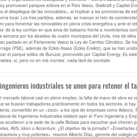
oy promueven parques eólicos en el País Vasco, Statkraft y Capital Ene
o al despliegue de las renovables», al implicar a las promotoras de est
mía local. Los tres partidos, además, se marcan el reto de concienciar
o para fomentar las renovables en plena crisis energética y ante el ret
es’ de la ley confían en que sirva de bálsamo frente a movimientos co
 semana por los alcaldes de cuatro municipios del Urola, tres de ell
an pactado en el Parlamento Vasco la Ley de Cambio Climático. Se trata
raga (PSE), además de Ezkio-Itsaso (Ezkio Eraikiz), que se han unido 
zar el parque eólico de Buruzai, promovido por Capital Energy. Es este ú
vables, sí, pero no en mis montes’, nada fácil de combatir.
ingenieros industriales se unen para retener el ta
l mercado laboral casi en pleno empleo, la falta de mano de obra es 
e se buscan trabajadores prácticamente en todos los sectores, si hay u
ieros, convertido en un «zoco» a los ojos de empresas como Adecco. Pa
sional de Ingenieros Industriales celebró ayer el ‘Foro Ingeniería y Em
es acudieron a la sede de la calle Bizkaia para escuchar qué ofrecen p
des, AVS, Idom o Accenture. ¿El objetivo de la jornada? «Enseñarles q
tractivos y muy potentes», resume Alberto Díaz, gerente del colegio pro