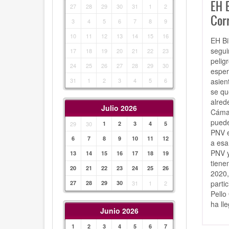
EH B
27
28
29
30
31
1
2
Cor
3
4
5
6
7
8
9
10
11
12
13
14
15
16
EH Bi
segui
17
18
19
20
21
22
23
pelig
24
25
26
27
28
29
30
esper
asien
31
1
2
3
4
5
6
se qu
alred
Julio 2026
Cámar
puede
29
30
1
2
3
4
5
PNV e
6
7
8
9
10
11
12
a esa
PNV y
13
14
15
16
17
18
19
tiene
20
21
22
23
24
25
26
2020,
parti
27
28
29
30
31
1
2
Pello
ha ll
Junio 2026
1
2
3
4
5
6
7