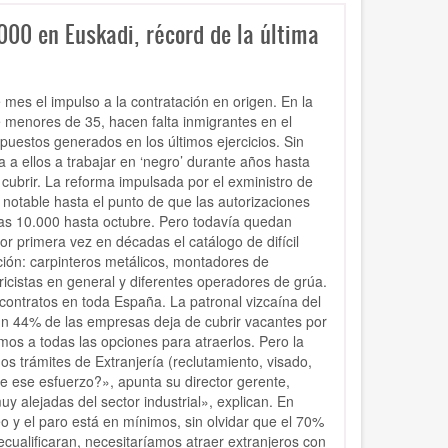
000 en Euskadi, récord de la última
mes el impulso a la contratación en origen. En la
menores de 35, hacen falta inmigrantes en el
puestos generados en los últimos ejercicios. Sin
 a ellos a trabajar en ‘negro’ durante años hasta
cubrir. La reforma impulsada por el exministro de
notable hasta el punto de que las autorizaciones
 las 10.000 hasta octubre. Pero todavía quedan
r primera vez en décadas el catálogo de difícil
ción: carpinteros metálicos, montadores de
ctricistas en general y diferentes operadores de grúa.
contratos en toda España. La patronal vizcaína del
 un 44% de las empresas deja de cubrir vacantes por
imos a todas las opciones para atraerlos. Pero la
s trámites de Extranjería (reclutamiento, visado,
e ese esfuerzo?», apunta su director gerente,
y alejadas del sector industrial», explican. En
y el paro está en mínimos, sin olvidar que el 70%
ecualificaran, necesitaríamos atraer extranjeros con