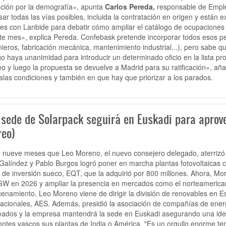
ción por la demografía», apunta
Carlos Pereda,
responsable de Emple
sar todas las vías posibles, incluida la contratación en origen y están 
les con Lanbide para debatir cómo ampliar el catálogo de ocupaciones 
te mes», explica Pereda. Confebask pretende incorporar todos esos per
nieros, fabricación mecánica, mantenimiento industrial...), pero sabe q
go haya unanimidad para introducir un determinado oficio en la lista pro
o y luego la propuesta se devuelve a Madrid para su ratificación», añ
alas condiciones y también en que hay que priorizar a los parados.
 sede de Solarpack seguirá en Euskadi para aprove
reo)
nueve meses que Leo Moreno, el nuevo consejero delegado, aterrizó
Galíndez y Pablo Burgos logró poner en marcha plantas fotovoltaicas c
 de inversión sueco, EQT, que la adquirió por 800 millones. Ahora, Mor
GW en 2026 y ampliar la presencia en mercados como el norteamericano 
enamiento. Leo Moreno viene de dirigir la división de renovables en E
nacionales, AES. Además, presidió la asociación de compañías de energ
ados y la empresa mantendrá la sede en Euskadi asegurando una iden
ntes vascos sus plantas de India o América. "Es un orgullo enorme ten