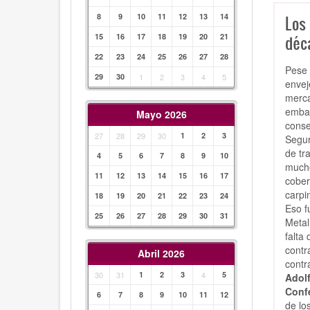
8
9
10
11
12
13
14
Los 
15
16
17
18
19
20
21
déc
22
23
24
25
26
27
28
Pese 
29
30
1
2
3
4
5
envej
merca
embar
Mayo 2026
conse
27
28
29
30
1
2
3
Segur
de tr
4
5
6
7
8
9
10
mucho
11
12
13
14
15
16
17
cober
carpi
18
19
20
21
22
23
24
Eso f
25
26
27
28
29
30
31
Metal
falta
contr
Abril 2026
contr
30
31
1
2
3
4
5
Adol
Conf
6
7
8
9
10
11
12
de lo