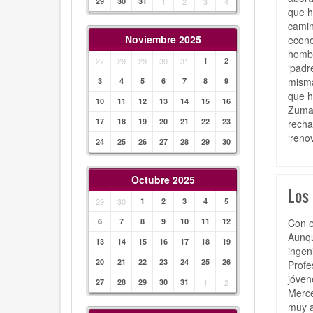
29
30
31
1
2
3
4
que h
camin
Noviembre 2025
econo
hombr
27
29
29
30
31
1
2
‘padr
misma
3
4
5
6
7
8
9
que h
10
11
12
13
14
15
16
Zumar
17
18
19
20
21
22
23
recha
‘reno
24
25
26
27
28
29
30
Octubre 2025
Los 
29
30
1
2
3
4
5
Con e
6
7
8
9
10
11
12
Aunqu
13
14
15
16
17
18
19
ingen
20
21
22
23
24
25
26
Profe
jóven
27
28
29
30
31
1
2
Merce
muy a