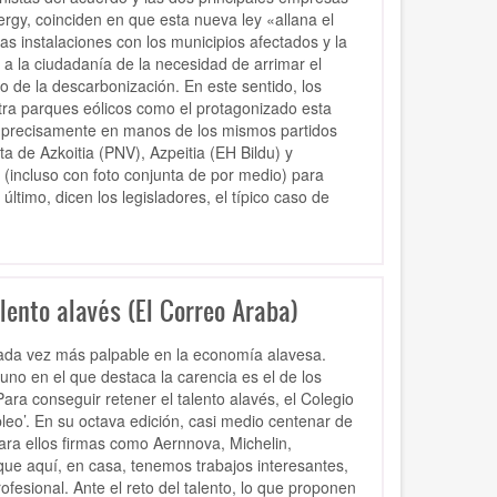
rgy, coinciden en que esta nueva ley «allana el
as instalaciones con los municipios afectados y la
 a la ciudadanía de la necesidad de arrimar el
o de la descarbonización. En este sentido, los
ntra parques eólicos como el protagonizado esta
os precisamente en manos de los mismos partidos
 de Azkoitia (PNV), Azpeitia (EH Bildu) y
(incluso con foto conjunta de por medio) para
ltimo, dicen los legisladores, el típico caso de
lento alavés (El Correo Araba)
cada vez más palpable en la economía alavesa.
no en el que destaca la carencia es el de los
ra conseguir retener el talento alavés, el Colegio
pleo’. En su octava edición, casi medio centenar de
ara ellos firmas como Aernnova, Michelin,
ue aquí, en casa, tenemos trabajos interesantes,
fesional. Ante el reto del talento, lo que proponen