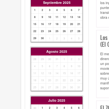
Septiembre 2025
los i
punte
1
2
3
4
5
6
7
trans
obra 
8
9
10
11
12
13
14
15
16
17
18
19
20
21
22
23
24
25
26
27
28
Los 
29
30
1
2
3
4
5
(El 
Agosto 2025
El me
diner
28
29
30
31
1
2
3
un po
4
5
6
7
8
9
10
movie
sobre
11
12
13
14
15
16
17
muy ú
18
19
20
21
22
23
24
manif
25
26
27
28
29
30
31
supon
Julio 2025
El 7
30
1
2
3
4
5
6