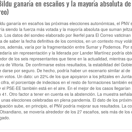
ildu ganaría en escaños y la mayoría absoluta de 
reo)
ldu ganaría en escaños las próximas elecciones autonómicas, el PNV s
ría siendo la fuerza más votada y la mayoría absoluta que suman jeltz
ro. Los datos del sondeo elaborado por Ikerfel para El Correo vaticinan 
a de saber la fecha definitiva de los comicios, en un contexto muy volát
tos, además, varía por la fragmentación entre Sumar y Podemos. Por
edaría sin representación y la liderada por Lander Martínez podría ob
edor de los seis representantes que tiene en la actualidad, mientras qu
a de Vitoria. De confirmarse estos resultados, la estabilidad del Gob
 darse por seguro. De hecho, podría haber un escenario similar al d
n votos. Un dato: un 22% de los que apoyaron a los jeltzales en Juntas
 cifra, el porcentaje de indecisos en el resto de formaciones también e
 el PSE-EE también está en el aire. En el mejor de los casos llegarían
n 41. Otro factor a tener en cuenta es la abstención. La muestra seña
 unas elecciones celebradas en plena pandemia. El dato de los próximos
cipación sube, en principio, el PNV podría mejorar sus resultados. La 
 Otxandiano, se movería alrededor de los 27 escaños, seis más de los q
egado.