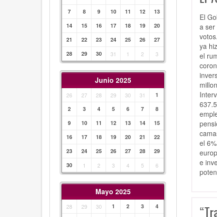
7
8
9
10
11
12
13
El Go
a ser
14
15
16
17
18
19
20
votos
21
22
23
24
25
26
27
ya hi
28
29
30
31
1
2
3
el ru
coron
inver
Junio 2025
millo
Inter
26
27
28
29
30
31
1
637.5
2
3
4
5
6
7
8
emple
pensi
9
10
11
12
13
14
15
camas
16
17
18
19
20
21
22
el 6%
23
24
25
26
27
28
29
europ
e inv
30
1
2
3
4
5
6
poten
Mayo 2025
28
29
30
1
2
3
4
“Tr