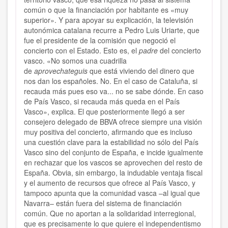
común o que la financiación por habitante es «muy
superior». Y para apoyar su explicación, la televisión
autonómica catalana recurre a Pedro Luis Uriarte, que
fue el presidente de la comisión que negoció el
concierto con el Estado. Esto es, el
padre
del concierto
vasco. «No somos una cuadrilla
de
aprovechateguis
que está viviendo del dinero que
nos dan los españoles. No. En el caso de Cataluña, si
recauda más pues eso va... no se sabe dónde. En caso
de País Vasco, si recauda más queda en el País
Vasco», explica. El que posteriormente llegó a ser
consejero delegado de BBVA ofrece siempre una visión
muy positiva del concierto, afirmando que es incluso
una cuestión clave para la estabilidad no sólo del País
Vasco sino del conjunto de España, e incide igualmente
en rechazar que los vascos se aprovechen del resto de
España. Obvia, sin embargo, la indudable ventaja fiscal
y el aumento de recursos que ofrece al País Vasco, y
tampoco apunta que la comunidad vasca –al igual que
Navarra– están fuera del sistema de financiación
común. Que no aportan a la solidaridad interregional,
que es precisamente lo que quiere el independentismo