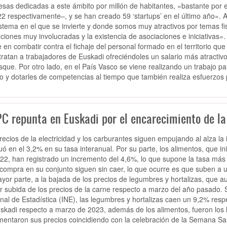
sas dedicadas a este ámbito por millón de habitantes, «bastante por
22 respectivamente–, y se han creado 59 ‘startups’ en el último año». 
stema en el que se invierte y donde somos muy atractivos por temas fis
tuciones muy involucradas y la existencia de asociaciones e iniciativas
e en combatir contra el fichaje del personal formado en el territorio q
ratan a trabajadores de Euskadi ofreciéndoles un salario más atractiv
que. Por otro lado, en el País Vasco se viene realizando un trabajo par
o y dotarles de competencias al tiempo que también realiza esfuerzos 
PC repunta en Euskadi por el encarecimiento de la 
recios de la
electricidad y los carburantes
siguen empujando al alza la
tuó en el 3,2% en su tasa interanual. Por su parte, los alimentos, que i
22, han registrado un
incremento del 4,6%
, lo que supone la tasa más
 compra en su conjunto siguen sin caer, lo que ocurre es que suben a 
yor parte, a la
bajada de los precios de legumbres y hortalizas
, que a
 subida de los precios de la carne respecto a marzo del año pasado.
nal de Estadística (INE), las legumbres y hortalizas caen un 9,2% res
skadi respecto a marzo de 2023, además de los alimentos, fueron
los
mentaron sus precios coincidiendo con la celebración de la Semana Sant