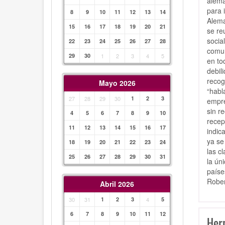
alemá
para 
8
9
10
11
12
13
14
Alema
15
16
17
18
19
20
21
se re
socia
22
23
24
25
26
27
28
comun
29
30
1
2
3
4
5
en to
debil
recog
Mayo 2026
“habl
27
28
29
30
1
2
3
empre
sin r
4
5
6
7
8
9
10
recep
11
12
13
14
15
16
17
indic
ya se
18
19
20
21
22
23
24
las c
25
26
27
28
29
30
31
la ún
paíse
Rober
Abril 2026
30
31
1
2
3
4
5
6
7
8
9
10
11
12
Hern