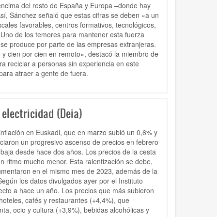
 encima del resto de España y Europa –donde hay
Así, Sánchez señaló que estas cifras se deben «a un
cales favorables, centros formativos, tecnológicos,
». Uno de los temores para mantener esta fuerza
ue se produce por parte de las empresas extranjeras.
o y cien por cien en remoto», destacó la miembro de
a reciclar a personas sin experiencia en este
para atraer a gente de fuera.
electricidad (Deia)
inflación en Euskadi,
que en marzo subió un 0,6% y
niciaron un progresivo ascenso de precios en febrero
 baja desde hace dos años. Los precios de la cesta
un ritmo mucho menor. Esta ralentización se debe,
umentaron en el mismo mes de 2023, además de la
Según los datos divulgados ayer por el Instituto
pecto a hace un año.
Los precios que más subieron
 hoteles, cafés y restaurantes
(+4,4%), que
a, ocio y cultura (+3,9%), bebidas alcohólicas y