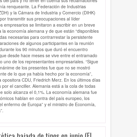
 del país y no tener en cuenta sus reclamaciones
mía renqueante. La Federación de Industrias
ZDH) y la Cámara de Industria y Comercio (DIHK)
or transmitir sus preocupaciones al líder
s empresarios se limitaron a escribir en un breve
ta la economía alemana y de que están “disponibles
as necesarias para contrarrestar la persistente
raciones de algunos participantes en la reunión
durante los 90 minutos que duró el encuentro
ón que desde hace meses se vive entre el entramado
ijo uno de los representantes empresariales. “Sigue
unánime de los presentes fue que no se mostró
nte de lo que ya había hecho por la economía”,
a opositora CDU, Friedrich Merz. En los últimos días
por el canciller. Alemania está a la cola de todas
que solo alcanza el 0,1%. La economía alemana fue
nómicos hablan en contra del país europeo, los
el enfermo de Europa” y el ministro de Economía,
”.
tica bajada de tipos en junio (El