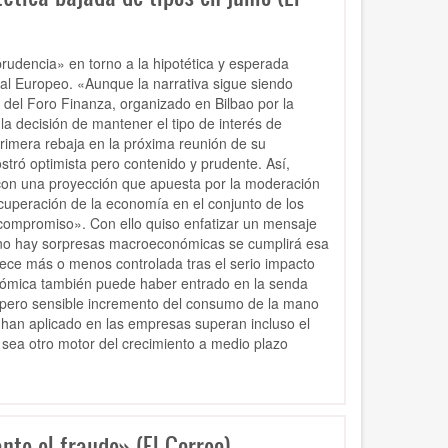
udencia» en torno a la hipotética y esperada
ral Europeo. «Aunque la narrativa sigue siendo
 del Foro Finanza, organizado en Bilbao por la
a decisión de mantener el tipo de interés de
primera rebaja en la próxima reunión de su
tró optimista pero contenido y prudente. Así,
con una proyección que apuesta por la moderación
cuperación de la economía en el conjunto de los
compromiso». Con ello quiso enfatizar un mensaje
y no hay sorpresas macroeconómicas se cumplirá esa
arece más o menos controlada tras el serio impacto
conómica también puede haber entrado en la senda
o pero sensible incremento del consumo de la mano
 han aplicado en las empresas superan incluso el
sea otro motor del crecimiento a medio plazo
nte el fraude» (El Correo)