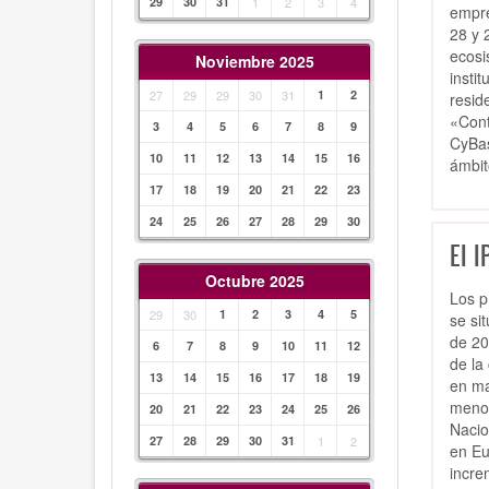
29
30
31
1
2
3
4
empre
28 y 
ecosi
Noviembre 2025
insti
27
29
29
30
31
1
2
resid
«Cont
3
4
5
6
7
8
9
CyBas
10
11
12
13
14
15
16
ámbit
17
18
19
20
21
22
23
24
25
26
27
28
29
30
El I
Octubre 2025
Los p
29
30
1
2
3
4
5
se si
de 20
6
7
8
9
10
11
12
de la
13
14
15
16
17
18
19
en ma
menor
20
21
22
23
24
25
26
Nacio
27
28
29
30
31
1
2
en Eu
incre