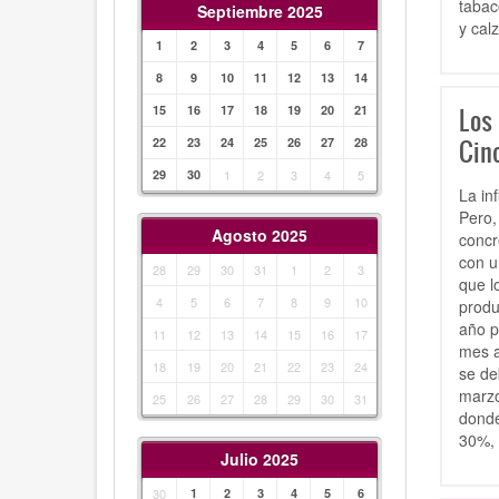
tabac
Septiembre 2025
y cal
1
2
3
4
5
6
7
8
9
10
11
12
13
14
15
16
17
18
19
20
21
Los
Cinc
22
23
24
25
26
27
28
29
30
1
2
3
4
5
La in
Pero,
Agosto 2025
concr
con u
28
29
30
31
1
2
3
que l
4
5
6
7
8
9
10
produ
año p
11
12
13
14
15
16
17
mes a
18
19
20
21
22
23
24
se de
marzo
25
26
27
28
29
30
31
donde
30%, 
Julio 2025
30
1
2
3
4
5
6