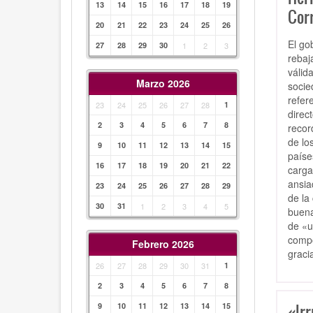
13
14
15
16
17
18
19
Cor
20
21
22
23
24
25
26
El go
27
28
29
30
1
2
3
rebaj
válid
Marzo 2026
socie
refer
23
24
25
26
27
28
1
direc
2
3
4
5
6
7
8
recor
de lo
9
10
11
12
13
14
15
paíse
16
17
18
19
20
21
22
carga
ansia
23
24
25
26
27
28
29
de la
30
31
1
2
3
4
5
buena
de «u
compo
Febrero 2026
graci
26
27
28
29
30
31
1
2
3
4
5
6
7
8
«Irr
9
10
11
12
13
14
15