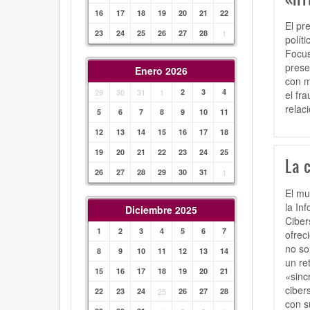
16
17
18
19
20
21
22
El pr
23
24
25
26
27
28
1
polít
Focus
prese
Enero 2026
con m
29
30
31
1
2
3
4
el fr
relac
5
6
7
8
9
10
11
12
13
14
15
16
17
18
19
20
21
22
23
24
25
La 
26
27
28
29
30
31
1
El mu
la In
Diciembre 2025
Ciber
1
2
3
4
5
6
7
ofrec
no so
8
9
10
11
12
13
14
un re
15
16
17
18
19
20
21
«sinc
cibers
22
23
24
25
26
27
28
con s