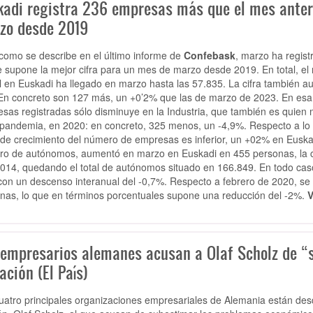
kadi registra 236 empresas más que el mes anteri
zo desde 2019
 como se describe en el último informe de
Confebask
, marzo ha regis
e supone la mejor cifra para un mes de marzo desde 2019. En total, el
l en Euskadi ha llegado en marzo hasta las 57.835. La cifra también 
En concreto son 127 más, un +0’2% que las de marzo de 2023. En esa m
sas registradas sólo disminuye en la Industria, que también es quien
 pandemia, en 2020: en concreto, 325 menos, un -4,9%. Respecto a lo q
 de crecimiento del número de empresas es inferior, un +02% en Euskadi
o de autónomos, aumentó en marzo en Euskadi en 455 personas, la c
014, quedando el total de autónomos situado en 166.849. En todo cas
con un descenso interanual del -0,7%. Respecto a febrero de 2020, s
nas, lo que en términos porcentuales supone una reducción del -2%.
V
 empresarios alemanes acusan a Olaf Scholz de “s
ación (El País)
uatro principales organizaciones empresariales de Alemania están desd