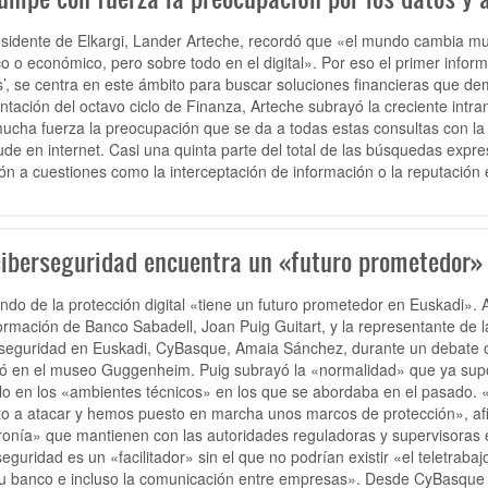
esidente de Elkargi, Lander Arteche, recordó que «el mundo cambia muy 
ico o económico, pero sobre todo en el digital». Por eso el primer infor
’, se centra en este ámbito para buscar soluciones financieras que 
ntación del octavo ciclo de Finanza, Arteche subrayó la creciente intr
ucha fuerza la preocupación que se da a todas estas consultas con la 
aude en internet. Casi una quinta parte del total de las búsquedas expr
ión a cuestiones como la interceptación de información o la reputación 
ciberseguridad encuentra un «futuro prometedor» 
ndo de la protección digital «tiene un futuro prometedor en Euskadi». A
formación de Banco Sabadell, Joan Puig Guitart, y la representante de la
seguridad en Euskadi, CyBasque, Amaia Sánchez, durante un debate or
ió en el museo Guggenheim. Puig subrayó la «normalidad» que ya supon
lo en los «ambientes técnicos» en los que se abordaba en el pasado. 
to a atacar y hemos puesto en marcha unos marcos de protección», afi
ronía» que mantienen con las autoridades reguladoras y supervisoras 
eguridad es un «facilitador» sin el que no podrían existir «el teletrabajo,
u banco e incluso la comunicación entre empresas». Desde CyBasque 