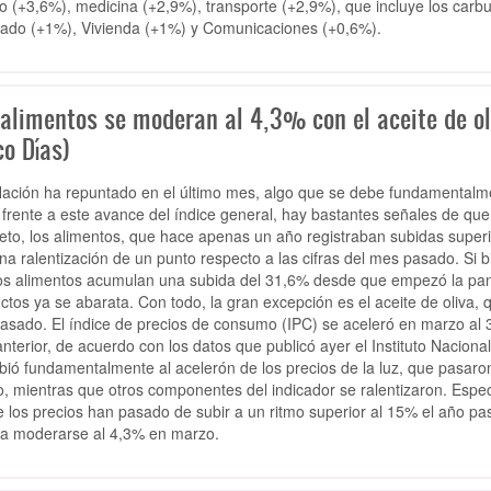
o (+3,6%), medicina (+2,9%), transporte (+2,9%), que incluye los car
zado (+1%), Vivienda (+1%) y Comunicaciones (+0,6%).
 alimentos se moderan al 4,3% con el aceite de o
o Días)
flación ha repuntado en el último mes, algo que se debe fundamentalment
 frente a este avance del índice general, hay bastantes señales de que
eto, los alimentos, que hace apenas un año registraban subidas super
na ralentización de un punto respecto a las cifras del mes pasado. Si b
os alimentos acumulan una subida del 31,6% desde que empezó la pand
ctos ya se abarata. Con todo, la gran excepción es el aceite de oliva
asado. El índice de precios de consumo (IPC) se aceleró en marzo al 
nterior, de acuerdo con los datos que publicó ayer el Instituto Naciona
bió fundamentalmente al acelerón de los precios de la luz, que pasar
, mientras que otros componentes del indicador se ralentizaron. Espec
 los precios han pasado de subir a un ritmo superior al 15% el año p
a moderarse al 4,3% en marzo.