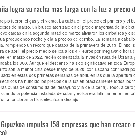
ña logra su racha más larga con la luz a precio de
incipio fueron el gas y el viento. La caída en el precio del primero y el
cipios de marzo, un brusco aterrizaje en el precio mayorista de la electri
nieve caídas en la segunda mitad de marzo aliviaron los embalses y disp
ua produciendo noche y día a precios de derribo. La semana a caballo 
ria, rompiendo un récord que databa de la primavera de 2013. El hito,
ra de abril, el precio medio se iba a los 4,4 euros por megavatio hora 
nte: en marzo de 2022, recién comenzada la invasión rusa de Ucrania y 
ondaba los 300. Aunque el descenso ha sido significativo en toda Europ
rzo son la menor cifra desde mayo de 2020, con España confinada por
nuado en estas dos primeras semanas de abril, en las que la apertur
eléctricos ha hundido los precios de la luz en prácticamente todos los 
oras punta de consumo (la del desayuno y la de la cena). Todo, a cero 
 cuando la potencia instalada de solar y eólica era infinitamente men
ron a funcionar la hidroeléctrica a destajo.
 Gipuzkoa impulsa 158 empresas que han creado m
co)