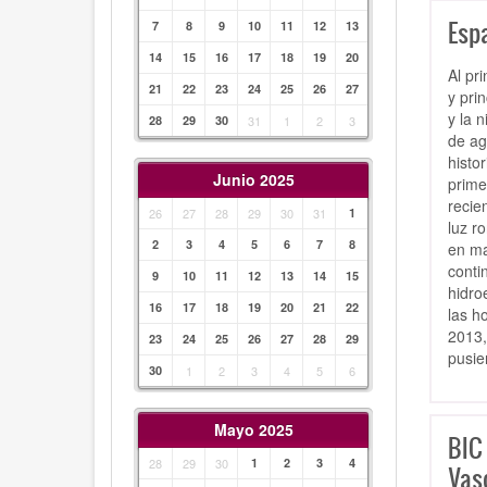
Espa
7
8
9
10
11
12
13
14
15
16
17
18
19
20
Al pr
21
22
23
24
25
26
27
y prin
y la 
28
29
30
31
1
2
3
de ag
histo
Junio 2025
prime
recie
26
27
28
29
30
31
1
luz r
2
3
4
5
6
7
8
en ma
conti
9
10
11
12
13
14
15
hidro
16
17
18
19
20
21
22
las h
2013,
23
24
25
26
27
28
29
pusie
30
1
2
3
4
5
6
Mayo 2025
BIC
28
29
30
1
2
3
4
Vas