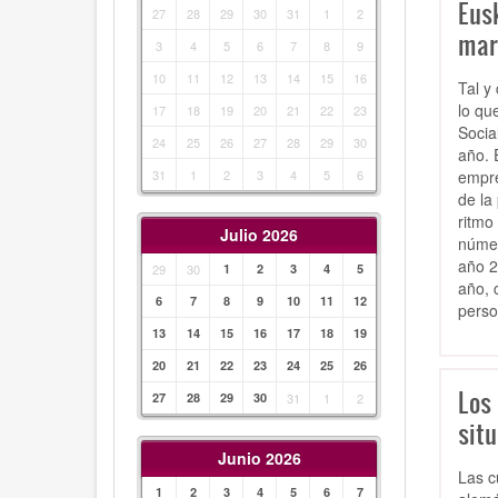
Eus
27
28
29
30
31
1
2
mar
3
4
5
6
7
8
9
10
11
12
13
14
15
16
Tal y
lo qu
17
18
19
20
21
22
23
Socia
24
25
26
27
28
29
30
año. 
empre
31
1
2
3
4
5
6
de la
ritmo
Julio 2026
númer
año 2
29
30
1
2
3
4
5
año, 
6
7
8
9
10
11
12
perso
13
14
15
16
17
18
19
20
21
22
23
24
25
26
Los
27
28
29
30
31
1
2
situ
Junio 2026
Las c
1
2
3
4
5
6
7