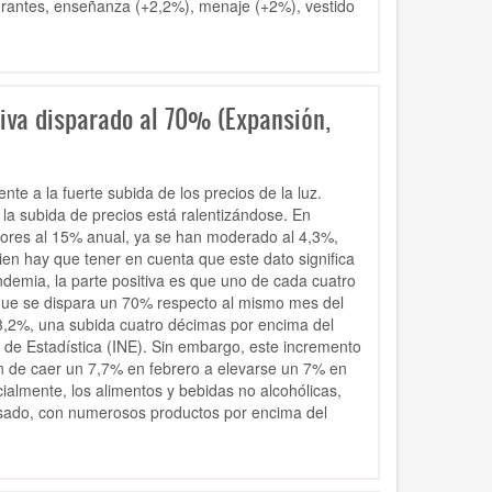
burantes, enseñanza (+2,2%), menaje (+2%), vestido
liva disparado al 70% (Expansión,
e a la fuerte subida de los precios de la luz.
 la subida de precios está ralentizándose. En
iores al 15% anual, ya se han moderado al 4,3%,
ien hay que tener en cuenta que este dato significa
emia, la parte positiva es que uno de cada cuatro
, que se dispara un 70% respecto al mismo mes del
3,2%, una subida cuatro décimas por encima del
l de Estadística (INE). Sin embargo, este incremento
on de caer un 7,7% en febrero a elevarse un 7% en
ialmente, los alimentos y bebidas no alcohólicas,
asado, con numerosos productos por encima del