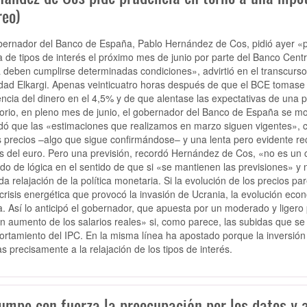
reo)
bernador del Banco de España, Pablo Hernández de Cos, pidió ayer «pr
a de tipos de interés el próximo mes de junio por parte del Banco Cent
a deben cumplirse determinadas condiciones», advirtió en el transcurso
dad Elkargi. Apenas veinticuatro horas después de que el BCE tomase l
encia del dinero en el 4,5% y de que alentase las expectativas de una 
torio, en pleno mes de junio, el gobernador del Banco de España se mos
dó que las «estimaciones que realizamos en marzo siguen vigentes», 
s precios –algo que sigue confirmándose– y una lenta pero evidente re
s del euro. Pero una previsión, recordó Hernández de Cos, «no es un 
do de lógica en el sentido de que si «se mantienen las previsiones» 
da relajación de la política monetaria. Si la evolución de los precios p
 crisis energética que provocó la invasión de Ucrania, la evolución e
. Así lo anticipó el gobernador, que apuesta por un moderado y liger
n aumento de los salarios reales» si, como parece, las subidas que se
rtamiento del IPC. En la misma línea ha apostado porque la inversión 
as precisamente a la relajación de los tipos de interés.
umpe con fuerza la preocupación por los datos y a