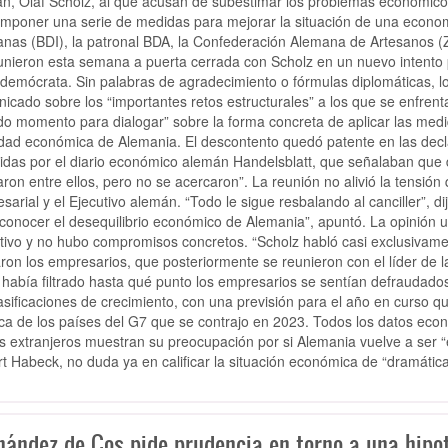
n, Olaf Scholz, al que acusan de subestimar los problemas económicos
imponer una serie de medidas para mejorar la situación de una econo
nas (BDI), la patronal BDA, la Confederación Alemana de Artesanos (
unieron esta semana a puerta cerrada con Scholz en un nuevo intento p
ldemócrata. Sin palabras de agradecimiento o fórmulas diplomáticas, lo
icado sobre los “importantes retos estructurales” a los que se enfren
do momento para dialogar” sobre la forma concreta de aplicar las medid
idad económica de Alemania. El descontento quedó patente en las decla
idas por el diario económico alemán Handelsblatt, que señalaban que 
aron entre ellos, pero no se acercaron”. La reunión no alivió la tensi
sarial y el Ejecutivo alemán. “Todo le sigue resbalando al canciller”, d
econocer el desequilibrio económico de Alemania”, apuntó. La opinión 
tivo y no hubo compromisos concretos. “Scholz habló casi exclusivame
aron los empresarios, que posteriormente se reunieron con el líder de l
 había filtrado hasta qué punto los empresarios se sentían defraudados 
lasificaciones de crecimiento, con una previsión para el año en curso 
ica de los países del G7 que se contrajo en 2023. Todos los datos eco
s extranjeros muestran su preocupación por si Alemania vuelve a ser “
t Habeck, no duda ya en calificar la situación económica de “dramática
ández de Cos pide prudencia en torno a una hipoté